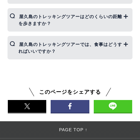
屋久島トレッキングツアーでは、バックパック、ハ
屋久島のトレッキングツアーはどのくらいの距離
イキングブーツ（軽登山靴）、防水ジャケットと長
を歩きますか？
ズボン（冬期は防寒着も必要）、軽量で速乾性のあ
る服装、トレッキングポール、弁当・非常食（おや
つ）、水筒またはペットボトル、懐中電灯またはヘ
トレッキングツアーの距離は、ツアーガイドや選択
屋久島のトレッキングツアーでは、食事はどうす
ッドランプ、タオル、雨具（上着とズボンに分かれ
したコースによって異なります。 一番長い縄文杉コ
ればいいですか？
ている登山用のもの）などが必須です。
ースで約22キロメートル、白谷雲水峡（太鼓岩）コ
ースで約7.5キロメートル、白谷雲水峡（半日）コー
スで約3.4キロメートルほどを歩くことになります。
お弁当付きと記載がない場合には、前日の夜に用意
するか、宿泊先の方に手配をお願いしてください。
縄文杉トレッキングは、朝と昼のお弁当、白谷雲水
峡はお昼のお弁当を用意が必要です。
このページをシェアする
朝食付きの宿は朝食弁当に変えてくれる所が多いの
で、事前に宿泊先に確認をしておきましょう。
PAGE TOP ↑