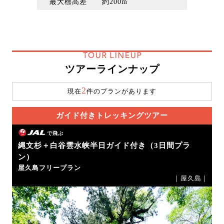
最大標高差 約200m
TOUR LINEUP
ツアーラインナップ
2
現在
件のプランがあります
ガイド付きトレッキングツアー
で飛ぶ
縄文杉＋白谷雲水峡半日ガイド付き（3日間プラ
ン）
屋久島フリープラン
｜屋久島｜