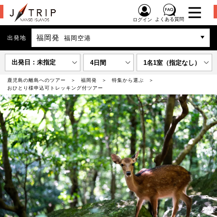
よくある質問
ログイン
福岡発
出発地
福岡空港
出発日：未指定
4日間
1名1室（指定なし）
鹿児島の離島へのツアー
福岡発
特集から選ぶ
おひとり様申込可トレッキング付ツアー