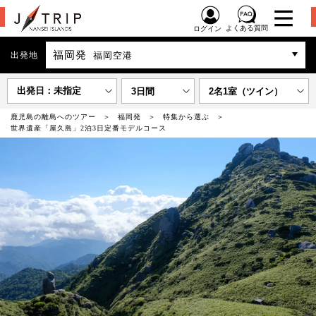
よくある質問
ログイン
福岡発
出発地
福岡空港
出発日：未指定
3日間
2名1室（ツイン）
鹿児島の離島へのツアー
福岡発
特集から選ぶ
世界遺産「屋久島」2泊3日定番モデルコース