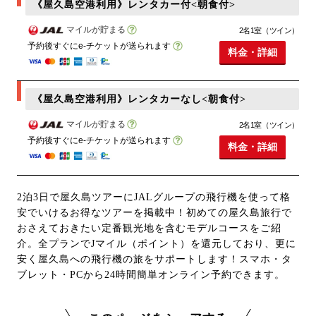
《屋久島空港利用》レンタカー付<朝食付>
マイルが貯まる
2名1室（ツイン）
予約後すぐにe-チケットが送られます
料金・詳細
《屋久島空港利用》レンタカーなし<朝食付>
マイルが貯まる
2名1室（ツイン）
予約後すぐにe-チケットが送られます
料金・詳細
2泊3日で屋久島ツアーにJALグループの飛行機を使って格
安でいけるお得なツアーを掲載中！初めての屋久島旅行で
おさえておきたい定番観光地を含むモデルコースをご紹
介。全プランでJマイル（ポイント）を還元しており、更に
安く屋久島への飛行機の旅をサポートします！スマホ・タ
ブレット・PCから24時間簡単オンライン予約できます。