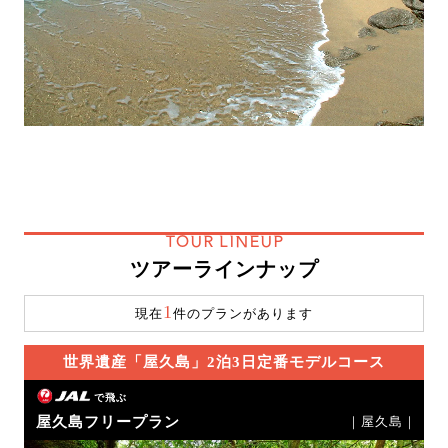
TOUR LINEUP
ツアーラインナップ
1
現在
件のプランがあります
世界遺産「屋久島」2泊3日定番モデルコース
で飛ぶ
屋久島フリープラン
｜屋久島｜