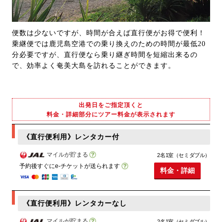
便数は少ないですが、時間が合えば直行便がお得で便利！
乗継便では鹿児島空港での乗り換えのための時間が最低20
分必要ですが、直行便なら乗り継ぎ時間を短縮出来るの
で、効率よく奄美大島を訪れることができます。
出発日をご指定頂くと
料金・詳細部分にツアー料金が表示されます
《直行便利用》レンタカー付
マイルが貯まる
2名1室（セミダブル）
予約後すぐにe-チケットが送られます
料金・詳細
《直行便利用》レンタカーなし
マイルが貯まる
2名1室（セミダブル）