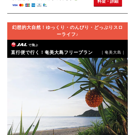
料金・詳細
幻想的大自然！ゆっくり・のんびり・どっぷりスロ
ーライフ♪
で飛ぶ
直行便で行く！奄美大島フリープラン
｜奄美大島｜