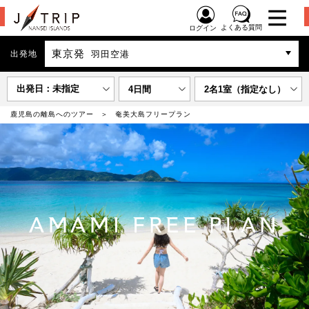
よくある質問
ログイン
東京発
出発地
羽田空港
出発日：未指定
4日間
2名1室（指定なし）
鹿児島の離島へのツアー
奄美大島フリープラン
AMAMI FREE PLAN