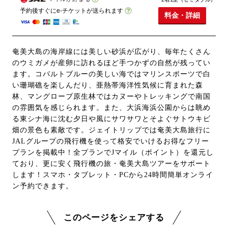
予約後すぐにe-チケットが送られます
料金・詳細
奄美大島の海岸線には美しい砂浜が広がり、毎年たくさん
のウミガメが産卵に訪れるほど手つかずの自然が残ってい
ます。コバルトブルーの美しい海ではマリンスポーツで白
い珊瑚礁を楽しんだり、亜熱帯海洋性気候に育まれた森
林、マングローブ原生林ではカヌーやトレッキングで南国
の雰囲気を感じられます。また、大浜海浜公園からは眺め
る東シナ海に沈む夕日や風にサワサワとそよぐサトウキビ
畑の景色も素敵です。ジェイトリップでは奄美大島旅行に
JALグループの飛行機を使って格安でいけるお得なフリー
プランを掲載中！全プランでJマイル（ポイント）を還元し
ており、更に安く飛行機の旅・奄美大島ツアーをサポート
します！スマホ・タブレット・PCから24時間簡単オンライ
ン予約できます。
このページをシェアする