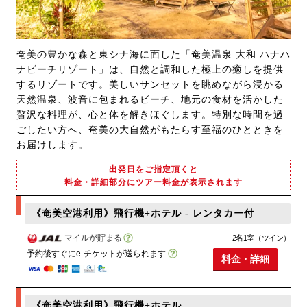
奄美の豊かな森と東シナ海に面した「奄美温泉 大和 ハナハ
ナビーチリゾート」は、自然と調和した極上の癒しを提供
するリゾートです。美しいサンセットを眺めながら浸かる
天然温泉、波音に包まれるビーチ、地元の食材を活かした
贅沢な料理が、心と体を解きほぐします。特別な時間を過
ごしたい方へ、奄美の大自然がもたらす至福のひとときを
お届けします。
出発日をご指定頂くと
料金・詳細部分にツアー料金が表示されます
《奄美空港利用》飛行機+ホテル - レンタカー付
マイルが貯まる
2名1室（ツイン）
予約後すぐにe-チケットが送られます
料金・詳細
《奄美空港利用》飛行機+ホテル