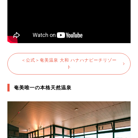
＜公式＞奄美温泉 ⼤和 ハナハナビーチリゾー
ト
奄美唯⼀の本格天然温泉