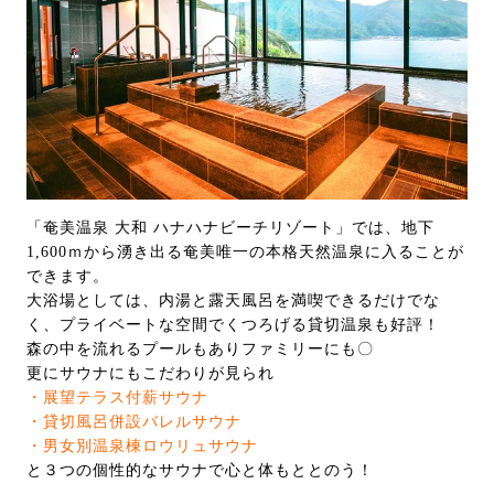
「奄美温泉 ⼤和 ハナハナビーチリゾート」では、地下
1,600ｍから湧き出る奄美唯⼀の本格天然温泉に入ることが
できます。
大浴場としては、内湯と露天風呂を満喫できるだけでな
く、プライベートな空間でくつろげる貸切温泉も好評！
森の中を流れるプールもありファミリーにも〇
更にサウナにもこだわりが見られ
・展望テラス付薪サウナ
・貸切風呂併設バレルサウナ
・男女別温泉棟ロウリュサウナ
と３つの個性的なサウナで心と体もととのう！