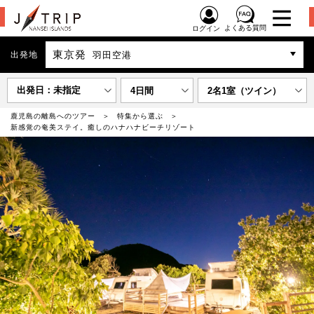
よくある質問
ログイン
東京発
出発地
羽田空港
出発日：未指定
4日間
2名1室（ツイン）
鹿児島の離島へのツアー
特集から選ぶ
新感覚の奄美ステイ。癒しのハナハナビーチリゾート