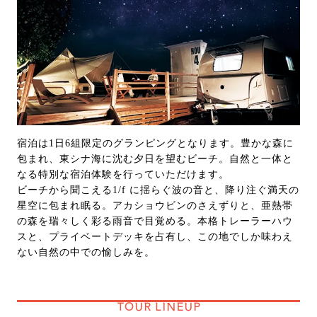
宿泊は1日6組限定のグランピングとなります。豊かな森に
包まれ、東シナ海に沈む夕日を望むビーチ。自然と一体と
なる特別な宿泊体験を行っていただけます。
ビーチから聞こえる1/f に揺らぐ波の音と、降り注ぐ満天の
星空に包まれ眠る。アカショウビンのさえずりと、亜熱帯
の森を瑞々しく彩る雨音で目覚める。本格トレーラーハウ
スと、プライベートデッキを占有し、この地でしか味わえ
ない自然の中での愉しみを。
TOUR LINEUP