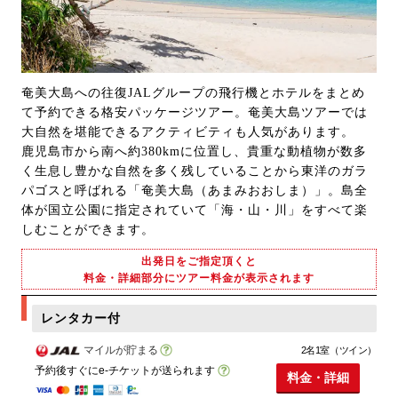
奄美大島への往復JALグループの飛行機とホテルをまとめ
て予約できる格安パッケージツアー。奄美大島ツアーでは
大自然を堪能できるアクティビティも人気があります。
鹿児島市から南へ約380kmに位置し、貴重な動植物が数多
く生息し豊かな自然を多く残していることから東洋のガラ
パゴスと呼ばれる「奄美大島（あまみおおしま）」。島全
体が国立公園に指定されていて「海・山・川」をすべて楽
しむことができます。
出発日をご指定頂くと
料金・詳細部分にツアー料金が表示されます
レンタカー付
マイルが貯まる
2名1室（ツイン）
予約後すぐにe-チケットが送られます
料金・詳細