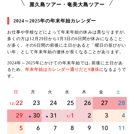
屋久島ツアー・奄美大島ツアー
2024～2025年の年末年始カレンダー
お仕事や学校などによって年末年始の休みは異なりますが､
多くの方は12月29日から1月3日の6日間が休みになること
が多く、その6日間の前後に土日があると「曜日の並びがい
い年」として年末年始の連休が長くなることがあります。
2024年～2025年にかけての年末年始では､前後に土日があ
るため、
年末年始はカレンダー通りだと9連休
になるようで
す。
日
月
火
水
木
金
土
22
23
24
25
26
27
28
12/
29
30
31
1
2
3
4
1/
★
★
5
6
7
8
9
10
11