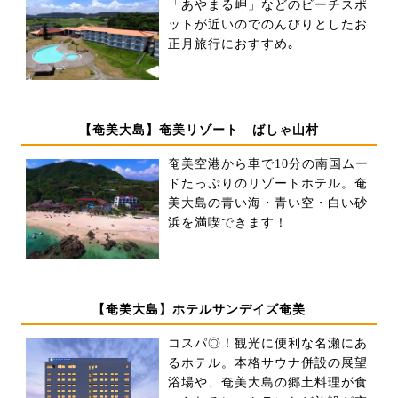
「あやまる岬」などのビーチスポ
ットが近いのでのんびりとしたお
正月旅行におすすめ｡
【奄美大島】奄美リゾート ばしゃ山村
奄美空港から車で10分の南国ムー
ドたっぷりのリゾートホテル。奄
美大島の青い海・青い空・白い砂
浜を満喫できます！
【奄美大島】ホテルサンデイズ奄美
コスパ◎！観光に便利な名瀬にあ
るホテル。本格サウナ併設の展望
浴場や、奄美大島の郷土料理が食