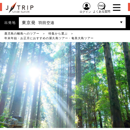
よくある質問
ログイン
東京発
出発地
羽田空港
鹿児島の離島へのツアー
特集から選ぶ
年末年始・お正月におすすめの屋久島ツアー・奄美大島ツアー