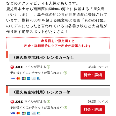
などのアクティビティも人気があります。
鹿児島本土から南南西約60kmの海上に位置する「屋久島
（やくしま）」。島全体の約20％が世界遺産に登録されて
います。樹齢7000年を超える縄文杉と映画『もののけ姫』
のモデルになったと言われている白谷雲水峡など大自然が
作り出す絶景スポットがたくさん！
出発日をご指定頂くと
料金・詳細部分にツアー料金が表示されます
《屋久島空港利用》レンタカーなし
マイルが貯まる
2名1室（ツイン）
予約後すぐにe-チケットが送られます
料金・詳細
《屋久島空港利用》レンタカー付
マイルが貯まる
2名1室（ツイン）
予約後すぐにe-チケットが送られます
料金・詳細