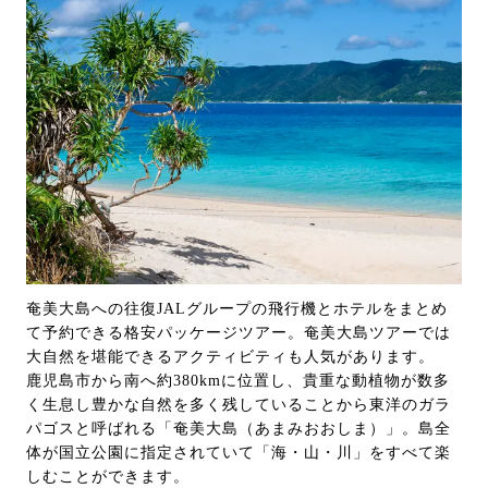
奄美大島への往復JALグループの飛行機とホテルをまとめ
て予約できる格安パッケージツアー。奄美大島ツアーでは
大自然を堪能できるアクティビティも人気があります。
鹿児島市から南へ約380kmに位置し、貴重な動植物が数多
く生息し豊かな自然を多く残していることから東洋のガラ
パゴスと呼ばれる「奄美大島（あまみおおしま）」。島全
体が国立公園に指定されていて「海・山・川」をすべて楽
しむことができます。