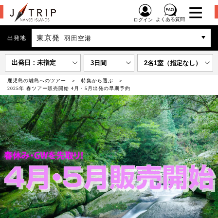
よくある質問
ログイン
東京発
出発地
羽田空港
出発日：未指定
3日間
2名1室（指定なし）
鹿児島の離島へのツアー
特集から選ぶ
2025年 春ツアー販売開始 4月・5月出発の早期予約