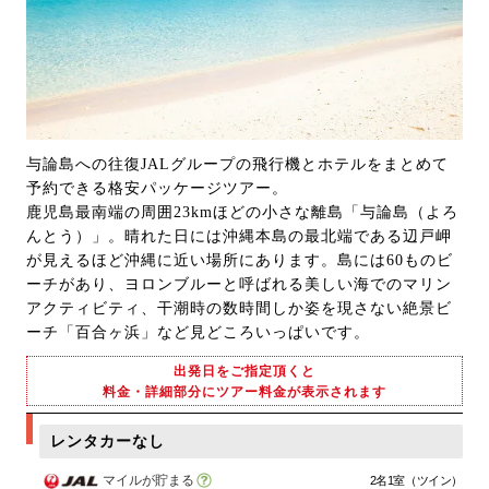
与論島への往復JALグループの飛行機とホテルをまとめて
予約できる格安パッケージツアー。
鹿児島最南端の周囲23kmほどの小さな離島「与論島（よろ
んとう）」。晴れた日には沖縄本島の最北端である辺戸岬
が見えるほど沖縄に近い場所にあります。島には60ものビ
ーチがあり、ヨロンブルーと呼ばれる美しい海でのマリン
アクティビティ、干潮時の数時間しか姿を現さない絶景ビ
ーチ「百合ヶ浜」など見どころいっぱいです。
出発日をご指定頂くと
料金・詳細部分にツアー料金が表示されます
レンタカーなし
マイルが貯まる
2名1室（ツイン）