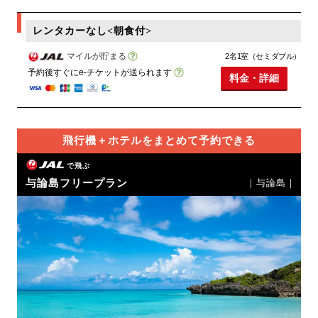
レンタカーなし<朝食付>
マイルが貯まる
2名1室（セミダブル）
予約後すぐにe-チケットが送られます
料金・詳細
飛行機＋ホテルをまとめて予約できる
で飛ぶ
与論島フリープラン
｜与論島｜