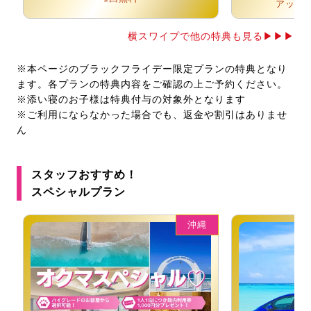
アップ
横スワイプで他の特典も見る▶▶▶
※本ページのブラックフライデー限定プランの特典となり
ます。各プランの特典内容をご確認の上ご予約ください。
※添い寝のお子様は特典付与の対象外となります
※ご利用にならなかった場合でも、返金や割引はありませ
ん
スタッフおすすめ！
スペシャルプラン
沖縄