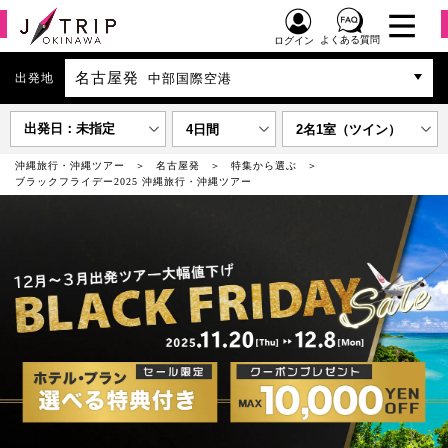
よくある質問
ログイン
名古屋発
出発地
中部国際空港
出発日：未指定
4日間
2名1室（ツイン）
沖縄旅行・沖縄ツアー
名古屋発
特集から選ぶ
ブラックフライデー2025 沖縄旅行・沖縄ツアー