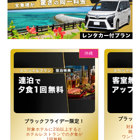
沖縄
ブラック
ブラックフライデー限定！
対象プ
対象ホテルに2泊以上すると
眺望
ホテルレストランでの夕食が
ワンラン
1回無料