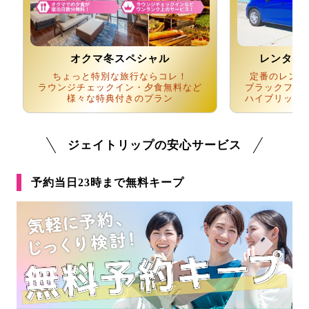
オクマ冬スペシャル
レンタカ
ちょっと特別な旅行ならコレ！
定番のレンタ
ラウンジチェックイン・夕食無料など
ブラックフラ
様々な特典付きのプラン
ハイブリッド
ジェイトリップの安心サービス
予約当日23時まで無料キープ