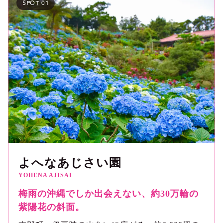
SPOT 01
よへなあじさい園
YOHENA AJISAI
梅雨の沖縄でしか出会えない、約30万輪の
紫陽花の斜面。