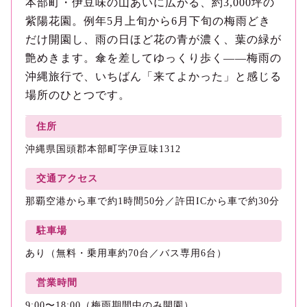
本部町・伊豆味の山あいに広がる、約3,000坪の
紫陽花園。例年5月上旬から6月下旬の梅雨どき
だけ開園し、雨の日ほど花の青が濃く、葉の緑が
艶めきます。傘を差してゆっくり歩く——梅雨の
沖縄旅行で、いちばん「来てよかった」と感じる
場所のひとつです。
住所
沖縄県国頭郡本部町字伊豆味1312
交通アクセス
那覇空港から車で約1時間50分／許田ICから車で約30分
駐車場
あり（無料・乗用車約70台／バス専用6台）
営業時間
9:00〜18:00（梅雨期間中のみ開園）