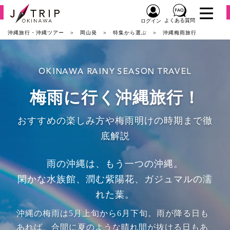
よくある質問
ログイン
沖縄旅行・沖縄ツアー
岡山発
特集から選ぶ
沖縄梅雨旅行
OKINAWA RAINY SEASON TRAVEL
梅雨に行く沖縄旅行！
おすすめの楽しみ方や梅雨明けの時期まで徹
底解説
雨の沖縄は、もう一つの沖縄。
閑かな水族館、潤む紫陽花、ガジュマルの濡
れた葉。
沖縄の梅雨は5月上旬から6月下旬。雨が降る日も
あれば、合間に夏のような晴れ間が抜ける日もあ