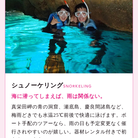
シュノーケリング
SNORKELING
海に潜ってしまえば、雨は関係ない。
真栄田岬の青の洞窟、瀬底島、慶良間諸島など、
梅雨どきでも水温25℃前後で快適に泳げます。ボ
ート手配のツアーなら、雨の日も予定変更なく催
行されやすいのが嬉しい。器材レンタル付きで初