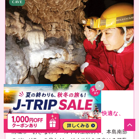
CAVE
×
洞窟探検
CAVING
地中30万年。雨でも気温22℃前後で快適な、
鍾乳洞のなか。
南城市・おきなわワールドの玉泉洞や、本島南部