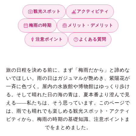
photo_camera
kayaking
観光スポット
アクティビティ
calendar_month
balance
梅雨の時期
メリット・デメリット
umbrella
help
注意ポイント
よくある質問
旅の日程を決める前に、まず「梅雨だから」と諦めな
いでほしい。雨の日はガジュマルが艶めき、紫陽花が
一斉に色づく。屋内の水族館や博物館はゆっくり歩け
る。そして晴れた日の海の青は、夏本番より澄んで見
える——私たちは、そう思っています。このページで
は、雨でも晴れでも楽しめる観光スポット・アクティ
ビティから、梅雨の時期の基礎知識、注意ポイントま
でをまとめました。