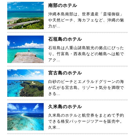
南部のホテル
沖縄本島南部は、世界遺産「斎場御嶽」
や天然ビーチ、海カフェなど、沖縄の魅
力が...
石垣島のホテル
石垣島は八重山諸島観光の拠点にぴった
り。竹富島・西表島などの離島へは船で
アク...
宮古島のホテル
白砂のビーチとエメラルドグリーンの海
が広がる宮古島。リゾート気分を満喫で
きる...
久米島のホテル
久米島のホテルと航空券をまとめて予約
できる格安パッケージツアーを販売中。
久米...