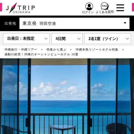
よくある質問
ログイン
東京発
出発地
羽田空港
出発日：未指定
4日間
2名1室（ツイン）
沖縄旅行・沖縄ツアー
特集から選ぶ
沖縄本島リゾートホテル特集
感動の絶景！沖縄のオーシャンビューホテル 20選