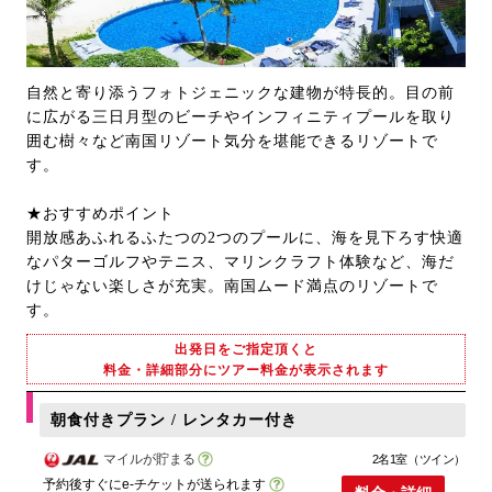
自然と寄り添うフォトジェニックな建物が特長的。目の前
に広がる三日月型のビーチやインフィニティプールを取り
囲む樹々など南国リゾート気分を堪能できるリゾートで
す。
★おすすめポイント
開放感あふれるふたつの2つのプールに、海を見下ろす快適
なパターゴルフやテニス、マリンクラフト体験など、海だ
けじゃない楽しさが充実。南国ムード満点のリゾートで
す。
出発日をご指定頂くと
料金・詳細部分にツアー料金が表示されます
朝食付きプラン / レンタカー付き
マイルが貯まる
2名1室（ツイン）
予約後すぐにe-チケットが送られます