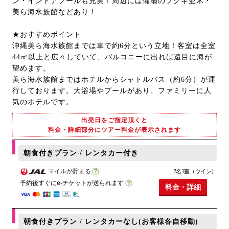
ン・インドアプールも充実！周辺には備瀬のフクギ並木・
美ら海水族館などあり！
★おすすめポイント
沖縄美ら海水族館までは車で約6分という立地！客室は全室
44㎡以上と広々していて、バルコニーに出れば遠目に海が
望めます。
美ら海水族館まではホテルからシャトルバス（約6分）が運
行しております。大浴場やプールがあり、ファミリーに人
気のホテルです。
出発日をご指定頂くと
料金・詳細部分にツアー料金が表示されます
朝食付きプラン / レンタカー付き
マイルが貯まる
2名1室（ツイン）
予約後すぐにe-チケットが送られます
料金・詳細
朝食付きプラン / レンタカーなし(お客様各自移動)