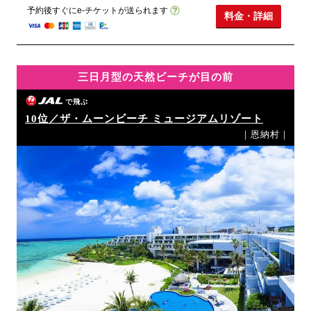
予約後すぐにe-チケットが送られます
料金・詳細
三日月型の天然ビーチが目の前
で飛ぶ
10位／ザ・ムーンビーチ ミュージアムリゾート
｜恩納村｜