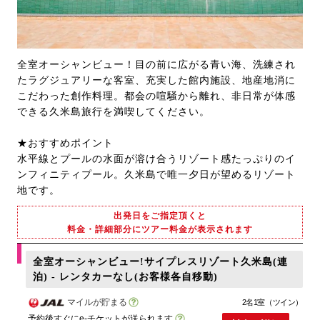
全室オーシャンビュー！目の前に広がる青い海、洗練され
たラグジュアリーな客室、充実した館内施設、地産地消に
こだわった創作料理。都会の喧騒から離れ、非日常が体感
できる久米島旅行を満喫してください。
★おすすめポイント
水平線とプールの水面が溶け合うリゾート感たっぷりのイ
ンフィニティプール。久米島で唯一夕日が望めるリゾート
地です。
出発日をご指定頂くと
料金・詳細部分にツアー料金が表示されます
全室オーシャンビュー!サイプレスリゾート久米島(連
泊) - レンタカーなし(お客様各自移動)
マイルが貯まる
2名1室（ツイン）
予約後すぐにe-チケットが送られます