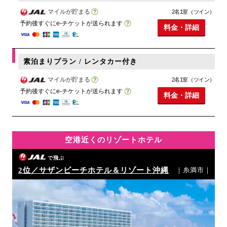
マイルが貯まる
2名1室（ツイン）
予約後すぐにe-チケットが送られます
料金・詳細
素泊まりプラン / レンタカー付き
マイルが貯まる
2名1室（ツイン）
予約後すぐにe-チケットが送られます
料金・詳細
空港近くのリゾートホテル
で飛ぶ
2位／サザンビーチホテル＆リゾート沖縄
｜糸満市｜