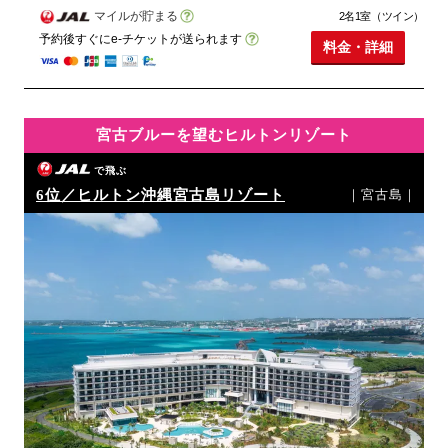
マイルが貯まる
2名1室（ツイン）
予約後すぐにe-チケットが送られます
料金・詳細
宮古ブルーを望むヒルトンリゾート
で飛ぶ
6位／ヒルトン沖縄宮古島リゾート
｜宮古島｜