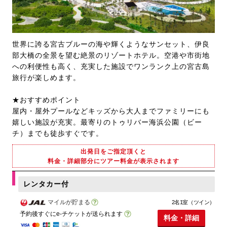
世界に誇る宮古ブルーの海や輝くようなサンセット、伊良
部大橋の全景を望む絶景のリゾートホテル。空港や市街地
への利便性も高く、充実した施設でワンランク上の宮古島
旅行が楽しめます。
★おすすめポイント
屋内・屋外プールなどキッズから大人までファミリーにも
嬉しい施設が充実。最寄りのトゥリバー海浜公園（ビー
チ）までも徒歩すぐです。
出発日をご指定頂くと
料金・詳細部分にツアー料金が表示されます
レンタカー付
マイルが貯まる
2名1室（ツイン）
予約後すぐにe-チケットが送られます
料金・詳細