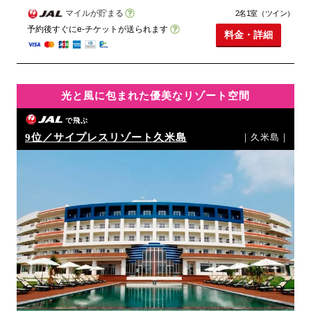
マイルが貯まる
2名1室（ツイン）
予約後すぐにe-チケットが送られます
料金・詳細
光と風に包まれた優美なリゾート空間
で飛ぶ
9位／サイプレスリゾート久米島
｜久米島｜