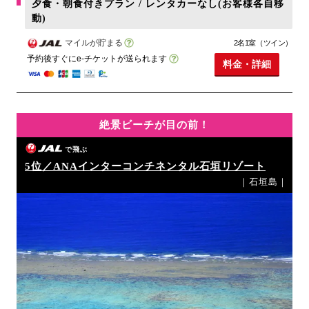
夕食・朝食付きプラン / レンタカーなし(お客様各自移
動)
マイルが貯まる
2名1室（ツイン）
予約後すぐにe-チケットが送られます
料金・詳細
絶景ビーチが目の前！
で飛ぶ
5位／ANAインターコンチネンタル石垣リゾート
｜石垣島｜