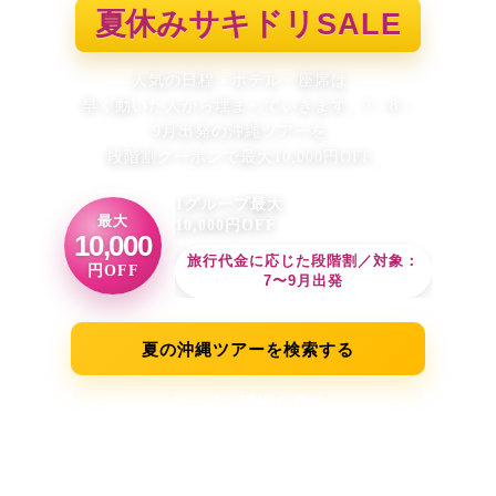
夏休みサキドリ
SALE
人気の日程・ホテル・座席は、
早く動いた人から埋まっていきます。
7・8・
9月出発の沖縄ツアーを、
段階割クーポンで最大10,000円OFF。
1グループ最大
最大
10,000円OFF
10,000
旅行代金に応じた段階割／対象：
円OFF
7〜9月出発
夏の沖縄ツアーを検索する
クーポン詳細を見る