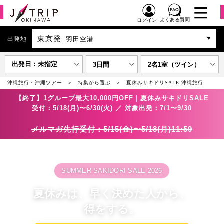
よくある質問
ログイン
東京発
出発地
羽田空港
出発日：未指定
3日間
2名1室（ツイン）
沖縄旅行・沖縄ツアー
特集から選ぶ
夏休みサキドリSALE 沖縄旅行
【終了】1グループ最大10,000円OFF｜夏休みサキドリSALE
受付：5/18(月)〜6/30(火) ／ 対象出発：7/1〜9/30
メルマガ先行受付：5/15(金)〜5/18(月)11:59
SUMMER SAKIDORI SALE 2026
夏休みは、早く決めた人から、
得をする。