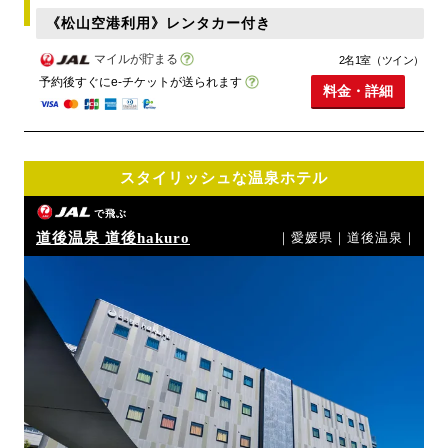
《松山空港利用》レンタカー付き
マイルが貯まる
2名1室（ツイン）
予約後すぐにe-チケットが送られます
料金・詳細
スタイリッシュな温泉ホテル
で飛ぶ
道後温泉 道後hakuro
｜愛媛県｜道後温泉｜