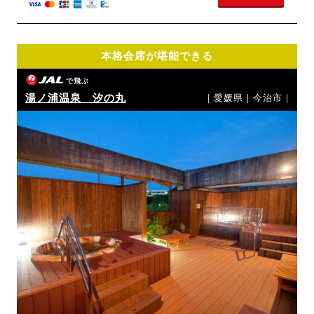
本格会席が堪能できる
で飛ぶ
湯ノ浦温泉 汐の丸
｜愛媛県｜今治市｜