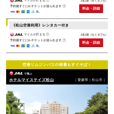
マイルが貯まる
2名1室（セミダブル）
予約後すぐにe-チケットが送られます
料金・詳細
《松山空港利用》レンタカー付き
マイルが貯まる
2名1室（セミダブル）
予約後すぐにe-チケットが送られます
料金・詳細
空港リムジンバスの発着もすぐそば！
で飛ぶ
ホテルマイステイズ松山
｜愛媛県｜松山市｜