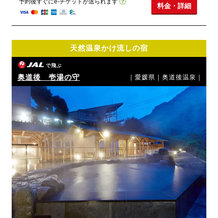
予約後すぐにe-チケットが送られます
料金・詳細
天然温泉かけ流しの宿
で飛ぶ
奥道後 壱湯の守
｜愛媛県｜奥道後温泉｜