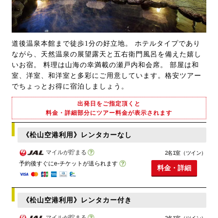
道後温泉本館まで徒歩1分の好立地。 ホテルタイプであり
ながら、天然温泉の展望露天と五右衛門風呂を備えた嬉し
いお宿。 料理は山海の幸満載の瀬戸内和会席。 部屋は和
室、洋室、和洋室と多彩にご用意しています。格安ツアー
でちょっとお得に宿泊しましょう。
出発日をご指定頂くと
料金・詳細部分にツアー料金が表示されます
《松山空港利用》レンタカーなし
マイルが貯まる
2名1室（ツイン）
予約後すぐにe-チケットが送られます
料金・詳細
《松山空港利用》レンタカー付き
マイルが貯まる
2名1室（ツイン）