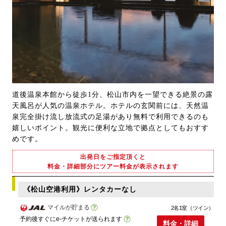
道後温泉本館から徒歩1分、松山市内を一望できる絶景の露
天風呂が人気の温泉ホテル。ホテルの玄関前には、天然温
泉完全掛け流し放流式の足湯があり無料で利用できるのも
嬉しいポイント。観光に便利な立地で拠点としてもおすす
めです。
出発日をご指定頂くと
料金・詳細部分にツアー料金が表示されます
《松山空港利用》レンタカーなし
マイルが貯まる
2名1室（ツイン）
予約後すぐにe-チケットが送られます
料金・詳細