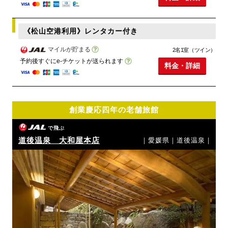
《松山空港利用》レンタカー付き
マイルが貯まる
2名1室（ツイン）
予約後すぐにe-チケットが送られます
料金・詳細
創業慶応四年の老舗旅館
で飛ぶ
道後温泉 大和屋本店
｜愛媛県｜道後温泉｜