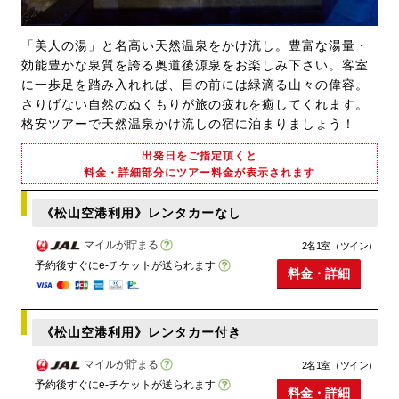
「美人の湯」と名高い天然温泉をかけ流し。豊富な湯量・
効能豊かな泉質を誇る奥道後源泉をお楽しみ下さい。客室
に一歩足を踏み入れれば、目の前には緑滴る山々の偉容。
さりげない自然のぬくもりが旅の疲れを癒してくれます。
格安ツアーで天然温泉かけ流しの宿に泊まりましょう！
出発日をご指定頂くと
料金・詳細部分にツアー料金が表示されます
《松山空港利用》レンタカーなし
マイルが貯まる
2名1室（ツイン）
予約後すぐにe-チケットが送られます
料金・詳細
《松山空港利用》レンタカー付き
マイルが貯まる
2名1室（ツイン）
予約後すぐにe-チケットが送られます
料金・詳細