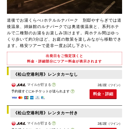
道後でお湯くらべ♪ホテルルナパーク 別邸やすらぎでは道
後温泉、姉妹館のルナパークでは奥道後温泉と、系列ホテ
ルで二種類のお湯をお楽しみ頂けます。両ホテル間はゆっ
くり歩いて約3分ほど、お庭の散策を楽しみながら移動でき
ます。格安ツアーで是非一度お試し下さい。
出発日をご指定頂くと
料金・詳細部分にツアー料金が表示されます
《松山空港利用》レンタカーなし
マイルが貯まる
2名1室（ツイン）
予約後すぐにe-チケットが送られます
料金・詳細
《松山空港利用》レンタカー付き
マイルが貯まる
2名1室（ツイン）