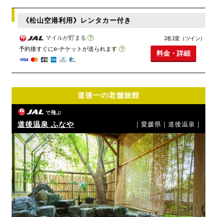
《松山空港利用》レンタカー付き
マイルが貯まる
2名1室（ツイン）
予約後すぐにe-チケットが送られます
料金・詳細
道後一の老舗旅館
で飛ぶ
道後温泉 ふなや
｜愛媛県｜道後温泉｜