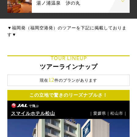
湯ノ浦温泉 汐の丸
▼福岡発（福岡空港発）のツアーを下記に掲載しておりま
す▼
TOUR LINEUP
ツアーラインナップ
12
現在
件のプランがあります
この立地で驚きのリーズナブルさ！
で飛ぶ
スマイルホテル松山
｜愛媛県｜松山市｜