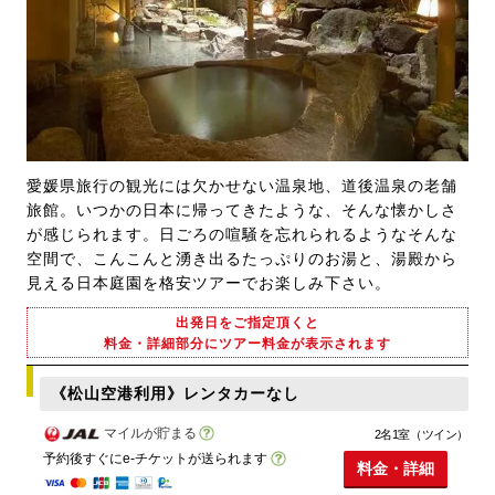
愛媛県旅行の観光には欠かせない温泉地、道後温泉の老舗
旅館。いつかの日本に帰ってきたような、そんな懐かしさ
が感じられます。日ごろの喧騒を忘れられるようなそんな
空間で、こんこんと湧き出るたっぷりのお湯と、湯殿から
見える日本庭園を格安ツアーでお楽しみ下さい。
出発日をご指定頂くと
料金・詳細部分にツアー料金が表示されます
《松山空港利用》レンタカーなし
マイルが貯まる
2名1室（ツイン）
予約後すぐにe-チケットが送られます
料金・詳細