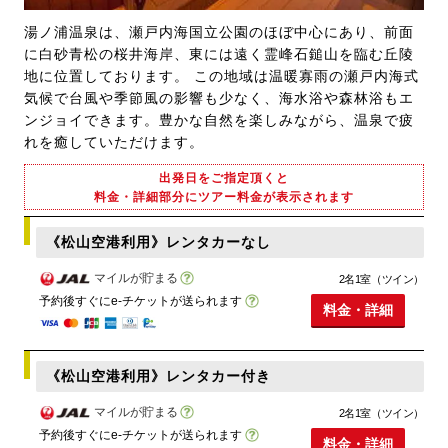
湯ノ浦温泉は、瀬戸内海国立公園のほぼ中心にあり、前面
に白砂青松の桜井海岸、東には遠く霊峰石鎚山を臨む丘陵
地に位置しております。 この地域は温暖寡雨の瀬戸内海式
気候で台風や季節風の影響も少なく、海水浴や森林浴もエ
ンジョイできます。豊かな自然を楽しみながら、温泉で疲
れを癒していただけます。
出発日をご指定頂くと
料金・詳細部分にツアー料金が表示されます
《松山空港利用》レンタカーなし
マイルが貯まる
2名1室（ツイン）
予約後すぐにe-チケットが送られます
料金・詳細
《松山空港利用》レンタカー付き
マイルが貯まる
2名1室（ツイン）
予約後すぐにe-チケットが送られます
料金・詳細