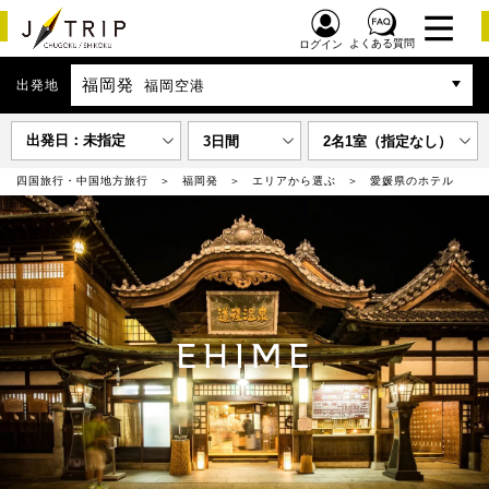
よくある質問
ログイン
福岡発
出発地
福岡空港
出発日：未指定
3日間
2名1室（指定なし）
四国旅行・中国地方旅行
福岡発
エリアから選ぶ
愛媛県のホテル
EHIME