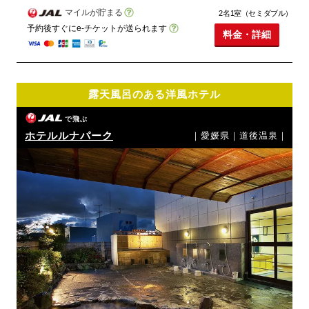
マイルが貯まる
2名1室（セミダブル）
予約後すぐにe-チケットが送られます
料金・詳細
露天風呂のある洋風ホテル
で飛ぶ
ホテルルナパーク
｜愛媛県｜道後温泉｜