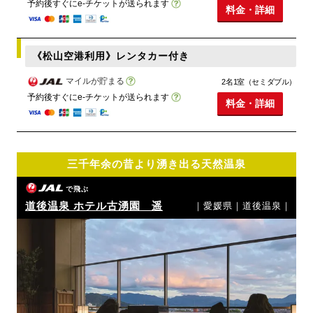
予約後すぐにe-チケットが送られます
料金・詳細
《松山空港利用》レンタカー付き
マイルが貯まる
2名1室（セミダブル）
予約後すぐにe-チケットが送られます
料金・詳細
三千年余の昔より湧き出る天然温泉
で飛ぶ
道後温泉 ホテル古湧園 遥
｜愛媛県｜道後温泉｜