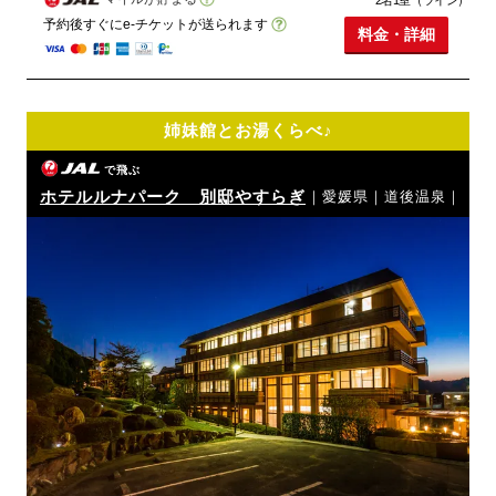
予約後すぐにe-チケットが送られます
料金・詳細
姉妹館とお湯くらべ♪
で飛ぶ
ホテルルナパーク 別邸やすらぎ
｜愛媛県｜道後温泉｜