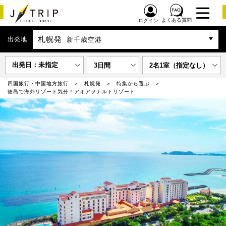
よくある質問
ログイン
札幌発
出発地
新千歳空港
出発日：未指定
3日間
2名1室（指定なし）
四国旅行・中国地方旅行
札幌発
特集から選ぶ
徳島で海外リゾート気分！アオアヲナルトリゾート