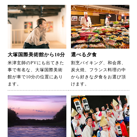
大塚国際美術館から10分
選べる夕食
米津玄師のPVにも出てきた
割烹バイキング、和会席、
事で有名な、大塚国際美術
炭火焼、フランス料理の中
館が車で10分の位置にあり
から好きな夕食をお選び頂
ます。
けます。