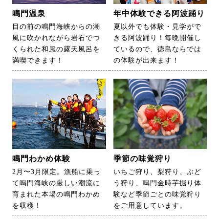
鳴門温泉
年中体験できる阿波踊り
目の前の鳴門海峡からの潮
夏以外でも体験・見学がで
風に吹かれながら岩石でつ
きる阿波踊り！毎晩開催し
くられた和風の露天風呂を
ているので、徳島ならでは
満喫できます！
の体験が出来ます！
鳴門わかめ体験
季節の味覚狩り
2月〜3月限定。漁船に乗っ
いちご狩り、梨狩り、ぶど
て鳴門海峡の厳しい潮流に
う狩り、鳴門金時芋掘り体
育まれた本場の鳴門わかめ
験など季節ごとの味覚狩り
を収穫！
をご用意しています。