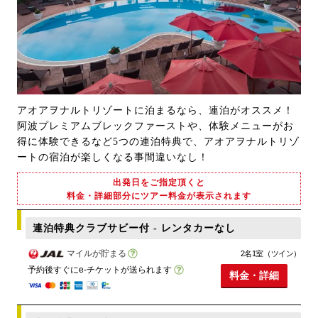
アオアヲナルトリゾートに泊まるなら、連泊がオススメ！
阿波プレミアムブレックファーストや、体験メニューがお
得に体験できるなど5つの連泊特典で、アオアヲナルトリゾ
ートの宿泊が楽しくなる事間違いなし！
出発日をご指定頂くと
料金・詳細部分にツアー料金が表示されます
連泊特典クラブサビー付 - レンタカーなし
マイルが貯まる
2名1室（ツイン）
予約後すぐにe-チケットが送られます
料金・詳細