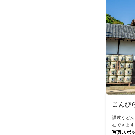
こんぴ
讃岐うどん
在できます
写真スポッ