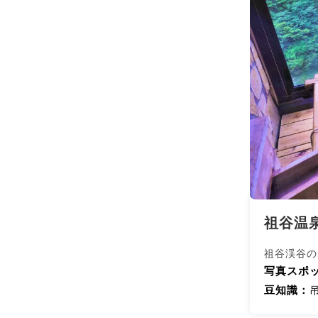
祖谷温
祖谷渓谷の
写真スポッ
豆知識：