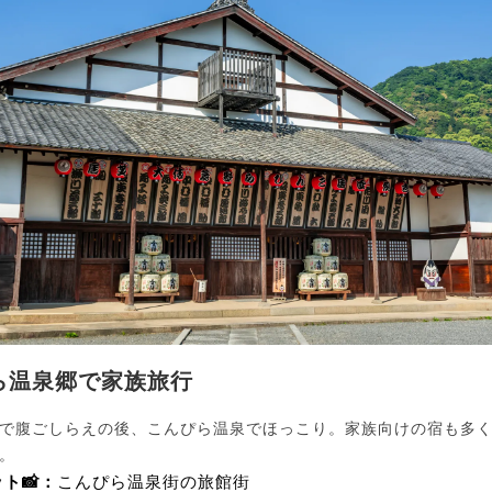
ら温泉郷で家族旅行
で腹ごしらえの後、こんぴら温泉でほっこり。家族向けの宿も多
。
ト📸：
こんぴら温泉街の旅館街