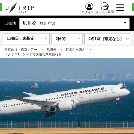
よくある質問
ログイン
旭川発
出発地
旭川空港
出発日：未指定
2日間
2名1室（指定なし）
東京旅行・東京ツアー
旭川発
特集から選ぶ
「クラスJ」シートで快適な東京旅行を