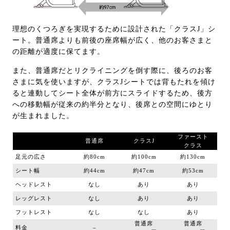
理想のくつろぎを実現するために設計された「クラスJ」シ
ート。普通席よりも前後の座席幅が広く、他のお客さまと
の距離が適度に保てます。
また、普通席だとリクライニングを倒す際に、後ろのお客
さまに気を使いますが、クラスJシートでは背もたれを傾け
ると連動してシート全体が前方にスライドするため、後方
への移動幅が従来の約半分となり、後席との空間にゆとり
が生まれました。
ファースト
普通席
クラスJ
クラス
足元の広さ
約80cm
約100cm
約130cm
シート幅
約44cm
約47cm
約53cm
ヘッドレスト
なし
あり
あり
レッグレスト
なし
あり
あり
フットレスト
なし
なし
あり
普通席
普通席
料金
–