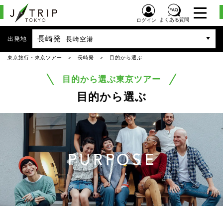
よくある質問
ログイン
長崎発
出発地
長崎空港
東京旅行・東京ツアー
長崎発
目的から選ぶ
目的から選ぶ東京ツアー
目的から選ぶ
PURPOSE