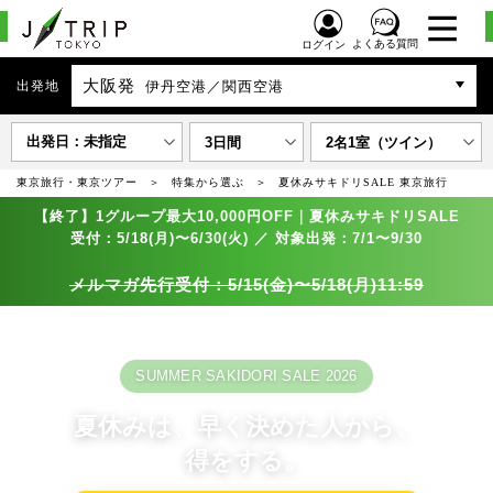
よくある質問
ログイン
大阪発
出発地
伊丹空港／関西空港
出発日：未指定
3日間
2名1室（ツイン）
東京旅行・東京ツアー
特集から選ぶ
夏休みサキドリSALE 東京旅行
【終了】1グループ最大10,000円OFF｜夏休みサキドリSALE
受付：5/18(月)〜6/30(火) ／ 対象出発：7/1〜9/30
メルマガ先行受付：5/15(金)〜5/18(月)11:59
SUMMER SAKIDORI SALE 2026
夏休みは、早く決めた人から、
得をする。