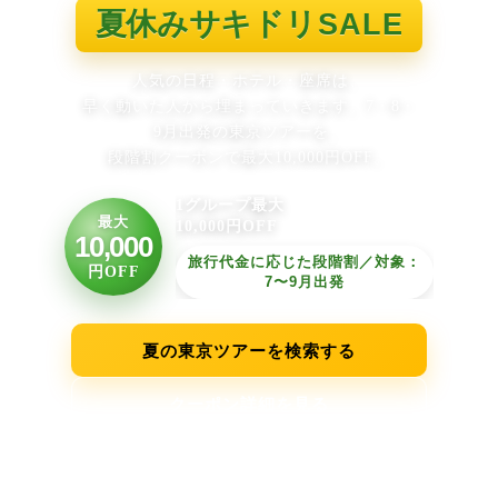
夏休みサキドリ
SALE
人気の日程・ホテル・座席は、
早く動いた人から埋まっていきます。
7・8・
9月出発の東京ツアーを、
段階割クーポンで最大10,000円OFF。
1グループ最大
最大
10,000円OFF
10,000
旅行代金に応じた段階割／対象：
円OFF
7〜9月出発
夏の東京ツアーを検索する
クーポン詳細を見る