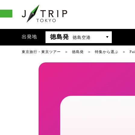
徳島発
出発地
徳島空港
東京旅行・東京ツアー
徳島発
特集から選ぶ
P