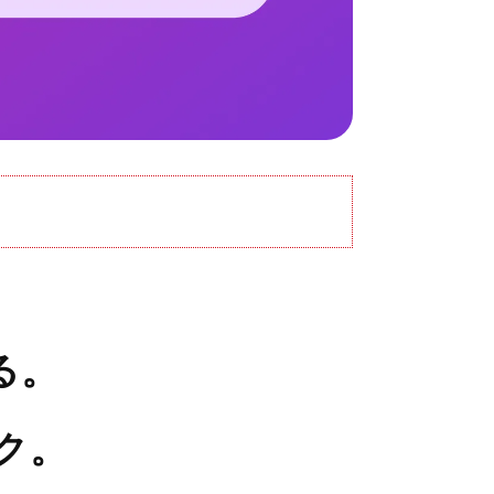
る。
ク。