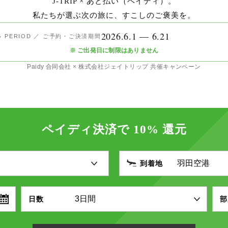
J-TRIP × あと払い（ペイディ）。
私たちが選ぶ次の旅に、すこしのご褒美を。
2026.6.1 — 6.21
G PERIOD ／ ご予約・ご決済期間
※ ご出発日に制限はありません
Paidy 合同会社 × 株式会社ジェイトリップ 共催キャンペーン
ペイディ決済で 10% 還元
到着地
日数
部