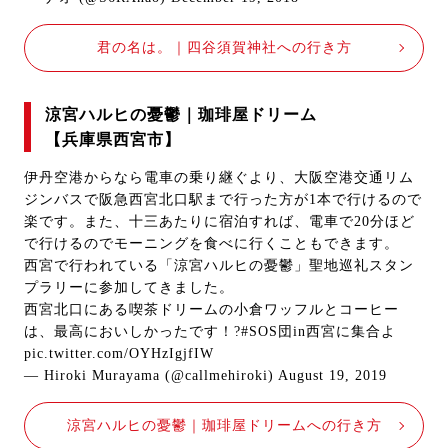
君の名は。｜四谷須賀神社への行き方
涼宮ハルヒの憂鬱｜珈琲屋ドリーム
【兵庫県西宮市】
伊丹空港からなら電車の乗り継ぐより、大阪空港交通リム
ジンバスで阪急西宮北口駅まで行った方が1本で行けるので
楽です。また、十三あたりに宿泊すれば、電車で20分ほど
で行けるのでモーニングを食べに行くこともできます。
西宮で行われている「涼宮ハルヒの憂鬱」聖地巡礼スタン
プラリーに参加してきました。
西宮北口にある喫茶ドリームの小倉ワッフルとコーヒー
は、最高においしかったです！?
#SOS団in西宮に集合よ
pic.twitter.com/OYHzIgjfIW
— Hiroki Murayama (@callmehiroki)
August 19, 2019
涼宮ハルヒの憂鬱｜珈琲屋ドリームへの行き方