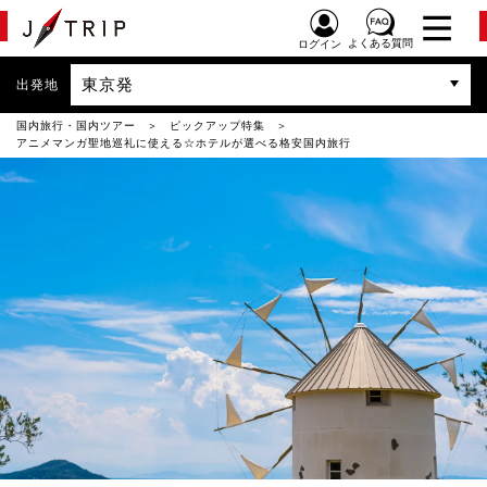
よくある質問
ログイン
東京発
出発地
国内旅行・国内ツアー
ピックアップ特集
アニメマンガ聖地巡礼に使える☆ホテルが選べる格安国内旅行