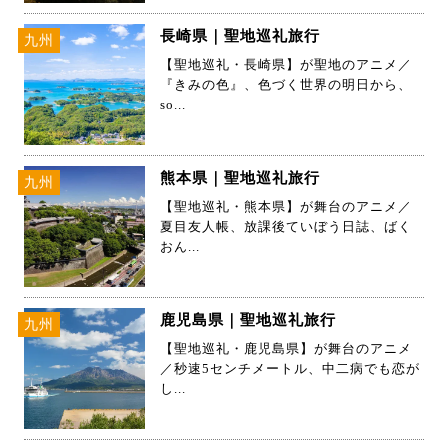
長崎県｜聖地巡礼旅行
九州
【聖地巡礼・長崎県】が聖地のアニメ／
『きみの色』、色づく世界の明日から、
so...
熊本県｜聖地巡礼旅行
九州
【聖地巡礼・熊本県】が舞台のアニメ／
夏目友人帳、放課後ていぼう日誌、ばく
おん...
鹿児島県｜聖地巡礼旅行
九州
【聖地巡礼・鹿児島県】が舞台のアニメ
／秒速5センチメートル、中二病でも恋が
し...