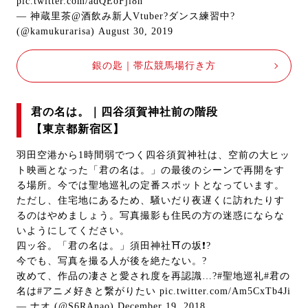
pic.twitter.com/adQEoFji8h
— 神蔵里茶@酒飲み新人Vtuber?ダンス練習中?
(@kamukurarisa)
August 30, 2019
銀の匙｜帯広競馬場行き方
君の名は。｜四谷須賀神社前の階段
【東京都新宿区】
羽田空港から1時間弱でつく四谷須賀神社は、空前の大ヒッ
ト映画となった「君の名は。」の最後のシーンで再開をす
る場所。今では聖地巡礼の定番スポットとなっています。
ただし、住宅地にあるため、騒いだり夜遅くに訪れたりす
るのはやめましょう。写真撮影も住民の方の迷惑にならな
いようにしてください。
四ッ谷。「君の名は。」須田神社⛩の坂❗️?
今でも、写真を撮る人が後を絶たない。?
改めて、作品の凄さと愛され度を再認識…?
#聖地巡礼
#君の
名は
#アニメ好きと繋がりたい
pic.twitter.com/Am5CxTb4Ji
— ナオ (@S6RAnao)
December 19, 2018