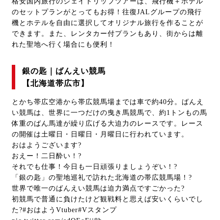
格安国内旅行のジェイトリップツアーは、飛行機＋ホテル
のセットプランがとってもお得！往復JALグループの飛行
機とホテルを自由に選択してオリジナル旅行を作ることが
できます。また、レンタカー付プランもあり、街からは離
れた聖地へ行く場合にも便利！
銀の匙｜ばんえい競馬
【北海道帯広市】
とかち帯広空港から帯広競馬場までは車で約40分。ばんえ
い競馬は、世界に一つだけの曳き馬競馬で、約1トンもの馬
体重のばん馬達が繰り広げる大迫力のレースです。レース
の開催は土曜日・日曜日・月曜日に行われています。
おはようございます?
おえー！二日酔い！?
それでも仕事！今日も一日頑張りましょうぞい！?
「銀の匙」の聖地巡礼で訪れた北海道の帯広競馬場！?
世界で唯一のばんえい競馬は迫力満点ですごかった?
初競馬で普通に負けたけど観戦料と思えば安いくらいでし
た?
#おはようVtuber
#Vスタンプ