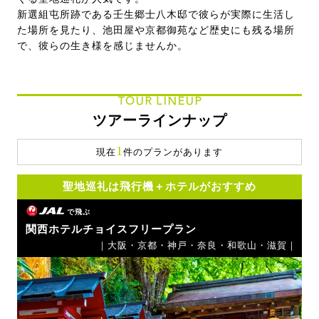
新選組屯所跡である壬生郷士八木邸で彼らが実際に生活し
た場所を見たり、池田屋や京都御苑など歴史にも残る場所
で、彼らの生き様を感じませんか。
TOUR LINEUP
ツアーラインナップ
1
現在
件のプランがあります
聖地巡礼は飛行機＋ホテルがおすすめ
で飛ぶ
関西ホテルチョイスフリープラン
｜大阪・京都・神戸・奈良・和歌山・滋賀｜