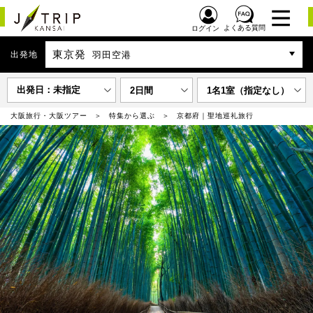
よくある質問
ログイン
東京発
出発地
羽田空港
出発日：未指定
2日間
1名1室（指定なし）
大阪旅行・大阪ツアー
特集から選ぶ
京都府｜聖地巡礼旅行