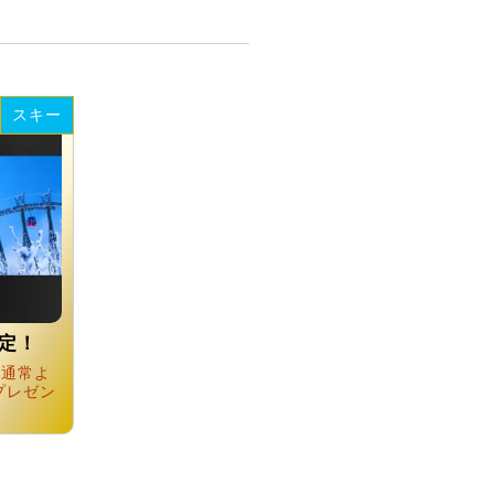
スキー
定！
が通常よ
プレゼン