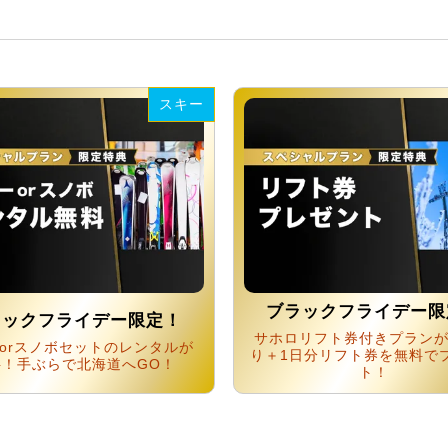
スキー
ブラックフライデー限
ラックフライデー限定！
サホロリフト券付きプラン
orスノボセットのレンタルが
り＋1日分リフト券を無料で
料！手ぶらで北海道へGO！
ト！