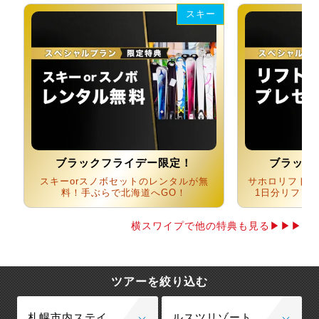
スキー
ブラックフライデー限定！
ブラック
スキーorスノボセットのレンタルが無
サホロリフト券
料！手ぶらで北海道へGO！
1日分リフト
横スワイプで他の特典も見る▶▶▶
ツアーを絞り込む
札幌市内ステイ
ルスツリゾート