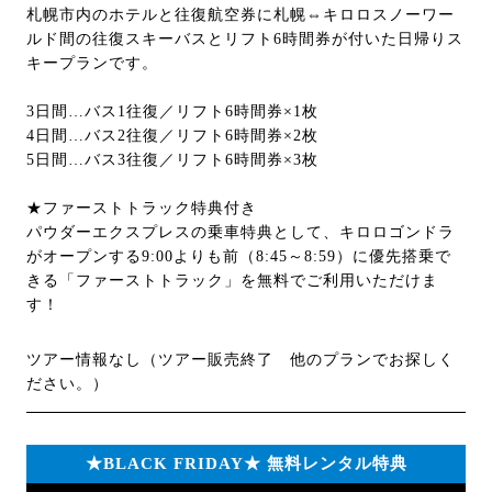
札幌市内のホテルと往復航空券に札幌⇔キロロスノーワー
ルド間の往復スキーバスとリフト6時間券が付いた日帰りス
キープランです。
3日間…バス1往復／リフト6時間券×1枚
4日間…バス2往復／リフト6時間券×2枚
5日間…バス3往復／リフト6時間券×3枚
★ファーストトラック特典付き
パウダーエクスプレスの乗車特典として、キロロゴンドラ
がオープンする9:00よりも前（8:45～8:59）に優先搭乗で
きる「ファーストトラック」を無料でご利用いただけま
す！
ツアー情報なし（ツアー販売終了 他のプランでお探しく
ださい。）
★BLACK FRIDAY★ 無料レンタル特典