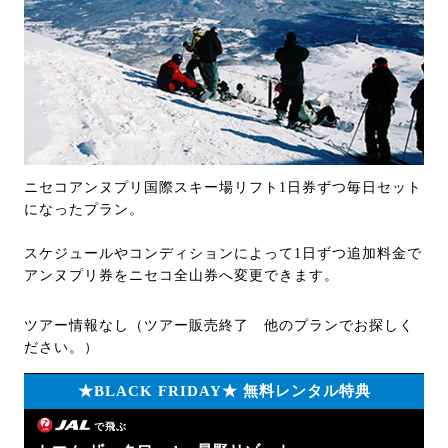
ニセコアンヌプリ国際スキー場リフト1日券ずつ毎日セット
になったプラン。
スケジュールやコンディションによって1日ずつ追加料金で
アンヌプリ券をニセコ全山券へ変更できます。
ツアー情報なし（ツアー販売終了 他のプランでお探しく
ださい。）
★BLACK FRIDAY★ 無料レンタル特典
で飛ぶ