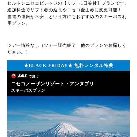
ヒルトンニセコビレッジの【リフト1日券付】プランです。
追加料金でリフト券の延長やニセコ全山券に変更可能！
雪道の運転が不安…という方にもおすすめのスキーバス利
用プラン。
ツアー情報なし（ツアー販売終了 他のプランでお探しく
ださい。）
★BLACK FRIDAY★ 無料レンタル特典
で飛ぶ
ニセコノーザンリゾート・アンヌプリ
スキーバスプラン