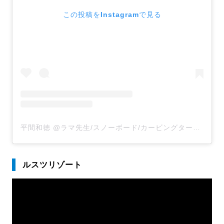
この投稿をInstagramで見る
平間和徳 @ラマ先生/スノーボード/カービングターン(@kazunorihirama)がシェアした投稿
ルスツリゾート