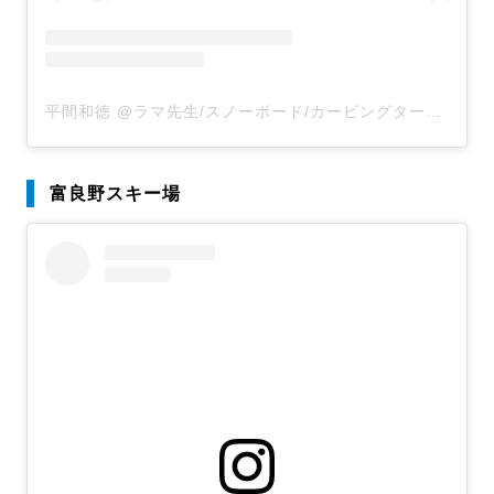
平間和徳 @ラマ先生/スノーボード/カービングターン(@kazunorihirama)がシェアした投稿
富良野スキー場