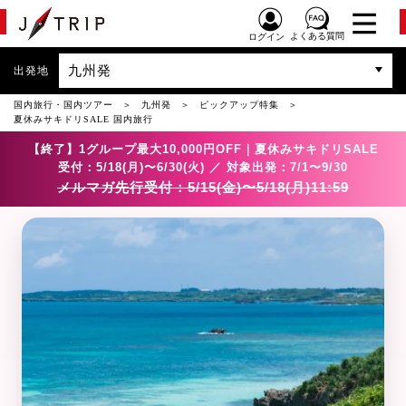
よくある質問
ログイン
九州発
出発地
国内旅行・国内ツアー
九州発
ピックアップ特集
夏休みサキドリSALE 国内旅行
【終了】1グループ最大10,000円OFF｜夏休みサキドリSALE
受付：5/18(月)〜6/30(火) ／ 対象出発：7/1〜9/30
メルマガ先行受付：5/15(金)〜5/18(月)11:59