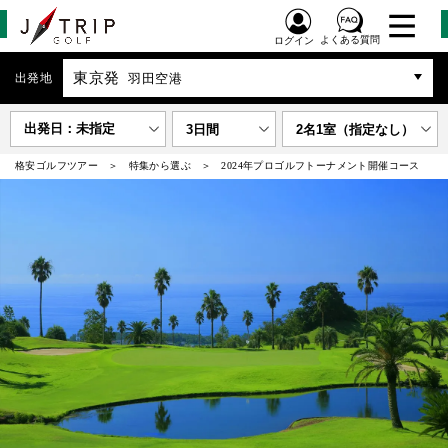
よくある質問
ログイン
東京発
出発地
羽田空港
出発日：未指定
3日間
2名1室（指定なし）
格安ゴルフツアー
特集から選ぶ
2024年プロゴルフトーナメント開催コース