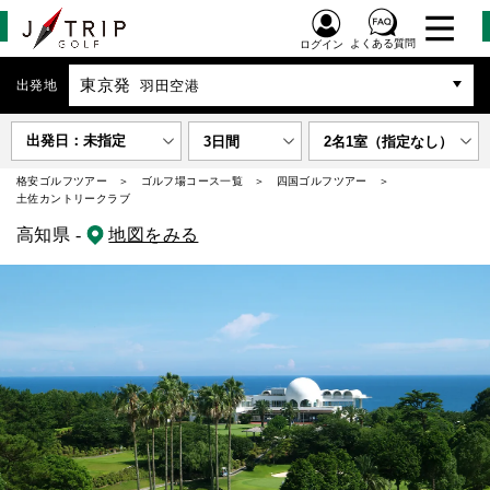
よくある質問
ログイン
東京発
出発地
羽田空港
出発日：未指定
3日間
2名1室（指定なし）
格安ゴルフツアー
ゴルフ場コース一覧
四国ゴルフツアー
土佐カントリークラブ
高知県 -
地図をみる