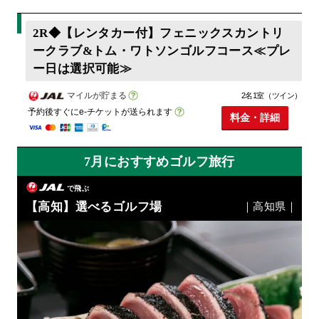
2R◆【レンタカー付】フェニックスカントリ
ークラブ&トム・ワトソンゴルフコース≪プレ
ー日は選択可能≫
マイルが貯まる
2名1室（ツイン）
予約後すぐにe-チケットが送られます
料金・詳細
7月におすすめゴルフ旅行
で飛ぶ
【高知】選べるゴルフ場
｜高知県｜