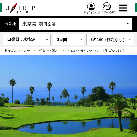
よくある質問
ログイン
東京発
出発地
羽田空港
出発日：未指定
3日間
2名1室（指定なし）
格安ゴルフツアー
特集から選ぶ
とにかく安くいきたい！7月 ゴルフ旅行