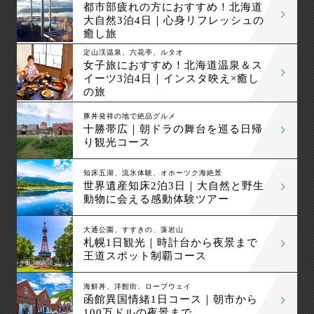
都市部疲れの方におすすめ！北海道
大自然3泊4日｜心身リフレッシュの
癒し旅
定山渓温泉、六花亭、ルタオ
女子旅におすすめ！北海道温泉＆ス
イーツ3泊4日｜インスタ映え×癒し
の旅
豚丼発祥の地で絶品グルメ
十勝帯広｜朝ドラの舞台を巡る日帰
り観光コース
知床五湖、流氷体験、オホーツク海絶景
世界遺産知床2泊3日｜大自然と野生
動物に会える感動体験ツアー
大通公園、すすきの、藻岩山
札幌1日観光｜時計台から夜景まで
王道スポット制覇コース
海鮮丼、洋館街、ロープウェイ
函館異国情緒1日コース｜朝市から
100万ドルの夜景まで