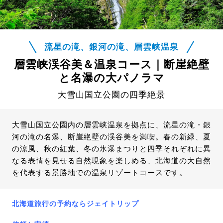
流星の滝、銀河の滝、層雲峡温泉
層雲峡渓谷美＆温泉コース｜断崖絶壁
と名瀑の大パノラマ
大雪山国立公園の四季絶景
大雪山国立公園内の層雲峡温泉を拠点に、流星の滝・銀
河の滝の名瀑、断崖絶壁の渓谷美を満喫。春の新緑、夏
の涼風、秋の紅葉、冬の氷瀑まつりと四季それぞれに異
なる表情を見せる自然現象を楽しめる、北海道の大自然
を代表する景勝地での温泉リゾートコースです。
北海道旅行の予約ならジェイトリップ