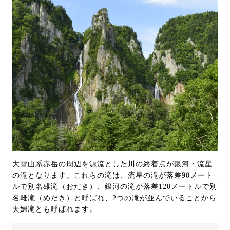
大雪山系赤岳の周辺を源流とした川の終着点が銀河・流星
の滝となります。これらの滝は、流星の滝が落差90メート
ルで別名雄滝（おだき）、銀河の滝が落差120メートルで別
名雌滝（めだき）と呼ばれ、2つの滝が並んでいることから
夫婦滝とも呼ばれます。