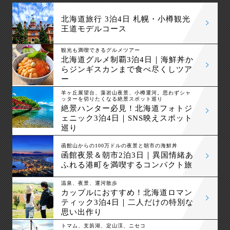
北海道旅行 3泊4日 札幌・小樽観光
王道モデルコース
観光も満喫できるグルメツアー
北海道グルメ制覇3泊4日｜海鮮丼か
らジンギスカンまで食べ尽くしツア
ー
羊ヶ丘展望台、藻岩山夜景、小樽運河。思わずシャ
ッターを切りたくなる絶景スポット巡り
絶景ハンター必見！北海道フォトジ
ェニック3泊4日｜SNS映えスポット
巡り
函館山からの100万ドルの夜景と朝市の海鮮丼
函館夜景＆朝市2泊3日｜異国情緒あ
ふれる港町を満喫するコンパクト旅
温泉、夜景、運河散歩
カップルにおすすめ！北海道ロマン
ティック3泊4日｜二人だけの特別な
思い出作り
トマム、支笏湖、定山渓、ニセコ