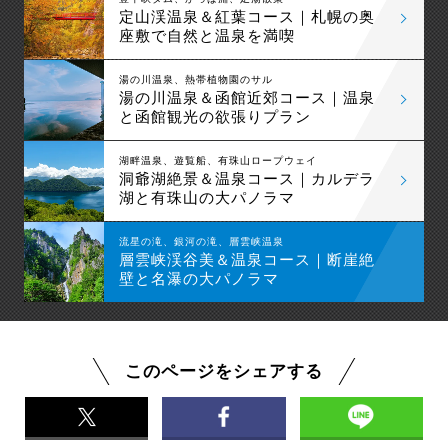
定山渓温泉＆紅葉コース｜札幌の奥
座敷で自然と温泉を満喫
湯の川温泉、熱帯植物園のサル
湯の川温泉＆函館近郊コース｜温泉
と函館観光の欲張りプラン
湖畔温泉、遊覧船、有珠山ロープウェイ
洞爺湖絶景＆温泉コース｜カルデラ
湖と有珠山の大パノラマ
流星の滝、銀河の滝、層雲峡温泉
層雲峡渓谷美＆温泉コース｜断崖絶
壁と名瀑の大パノラマ
このページをシェアする