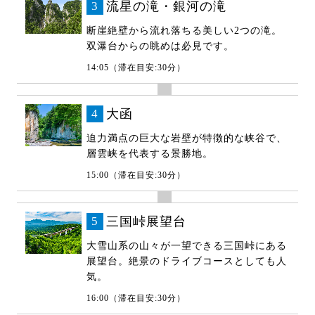
3
流星の滝・銀河の滝
断崖絶壁から流れ落ちる美しい2つの滝。
双瀑台からの眺めは必見です。
14:05（滞在目安:30分）
4
大函
迫力満点の巨大な岩壁が特徴的な峡谷で、
層雲峡を代表する景勝地。
15:00（滞在目安:30分）
5
三国峠展望台
大雪山系の山々が一望できる三国峠にある
展望台。絶景のドライブコースとしても人
気。
16:00（滞在目安:30分）