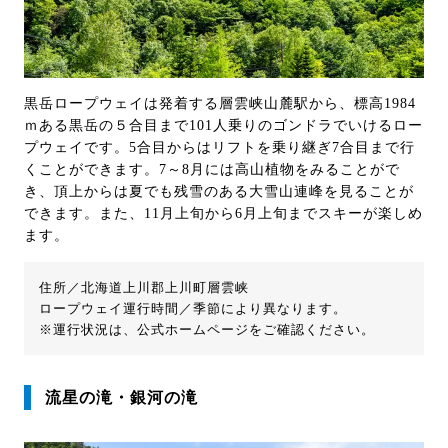
黒岳ロープウェイは発着する層雲峡山麓駅から、標高1984
ｍある黒岳の５合目まで101人乗りのゴンドラでいけるロー
プウェイです。5合目からはリフトを乗り継ぎ7合目まで行
くことができます。7～8月には高山植物をみることがで
き、頂上からは夏でも残雪のある大雪山連峰を見ることが
できます。また、11月上旬から6月上旬までスキーが楽しめ
ます。
住所／北海道上川郡上川町層雲峡
ロープウェイ運行時間／季節により異なります。
※運行状況は、公式ホームページをご確認ください。
流星の滝・銀河の滝