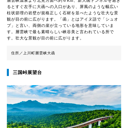
層雲峡温泉より北見方面へ約６Km、新大函トンネルを過ぎ
るとすぐ左手に大函への入口があり、屏風のような幅広い
柱状節理の岩壁が規格正しく石材を並べたような壮大な景
観が目の前に広がります。「函」とはアイヌ語で「シュオ
プ」と言い、両側の崖が立っている地形を意味していま
す。層雲峡で最も素晴らしい峡谷美と言われている所で
す。壮大な景観が目の前に広がります。
住所／上川町層雲峡大函
三国峠展望台