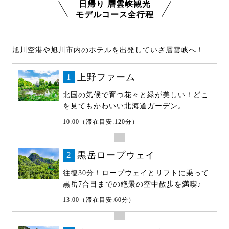
日帰り 層雲峡観光
モデルコース全行程
旭川空港や旭川市内のホテルを出発していざ層雲峡へ！
1
上野ファーム
北国の気候で育つ花々と緑が美しい！どこ
を見てもかわいい北海道ガーデン。
10:00（滞在目安:120分）
2
黒岳ロープウェイ
往復30分！ロープウェイとリフトに乗って
黒岳7合目までの絶景の空中散歩を満喫♪
13:00（滞在目安:60分）