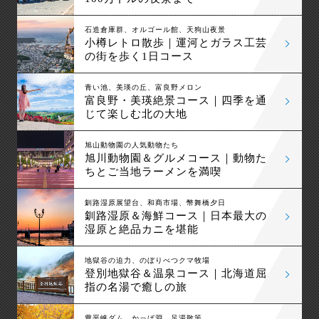
石造倉庫群、オルゴール館、天狗山夜景
小樽レトロ散歩｜運河とガラス工芸
の街を歩く1日コース
青い池、美瑛の丘、富良野メロン
富良野・美瑛絶景コース｜四季を通
じて楽しむ北の大地
旭山動物園の人気動物たち
旭川動物園＆グルメコース｜動物た
ちとご当地ラーメンを満喫
釧路湿原展望台、和商市場、幣舞橋夕日
釧路湿原＆海鮮コース｜日本最大の
湿原と絶品カニを堪能
地獄谷の迫力、のぼりべつクマ牧場
登別地獄谷＆温泉コース｜北海道屈
指の名湯で癒しの旅
豊平峡ダム、かっぱ淵、足湯散策