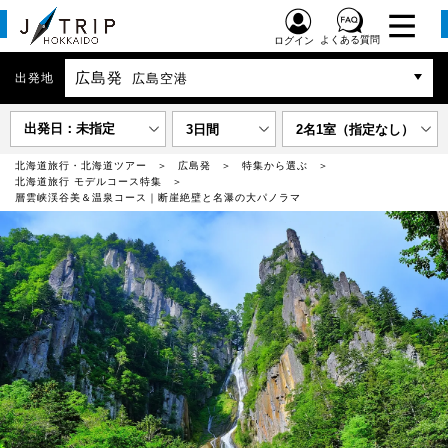
よくある質問
ログイン
広島発
出発地
広島空港
出発日：未指定
3日間
2名1室（指定なし）
北海道旅行・北海道ツアー
広島発
特集から選ぶ
北海道旅行 モデルコース特集
層雲峡渓谷美＆温泉コース｜断崖絶壁と名瀑の大パノラマ