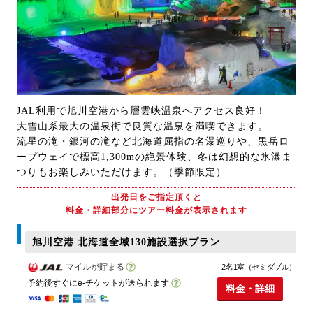
JAL利用で旭川空港から層雲峡温泉へアクセス良好！
大雪山系最大の温泉街で良質な温泉を満喫できます。
流星の滝・銀河の滝など北海道屈指の名瀑巡りや、黒岳ロ
ープウェイで標高1,300mの絶景体験、冬は幻想的な氷瀑ま
つりもお楽しみいただけます。（季節限定）
出発日をご指定頂くと
料金・詳細部分にツアー料金が表示されます
旭川空港 北海道全域130施設選択プラン
マイルが貯まる
2名1室（セミダブル）
予約後すぐにe-チケットが送られます
料金・詳細