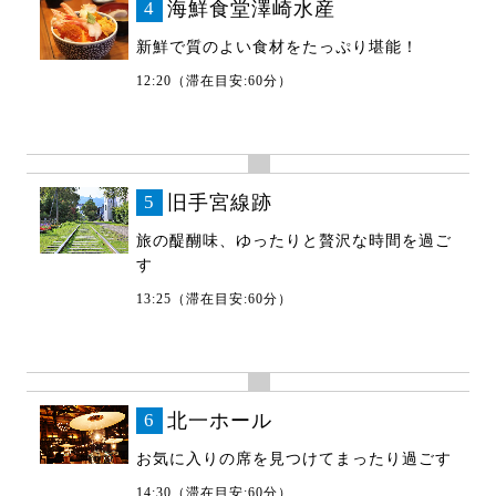
4
海鮮食堂澤崎水産
新鮮で質のよい食材をたっぷり堪能！
12:20（滞在目安:60分）
5
旧手宮線跡
旅の醍醐味、ゆったりと贅沢な時間を過ご
す
13:25（滞在目安:60分）
6
北一ホール
お気に入りの席を見つけてまったり過ごす
14:30（滞在目安:60分）