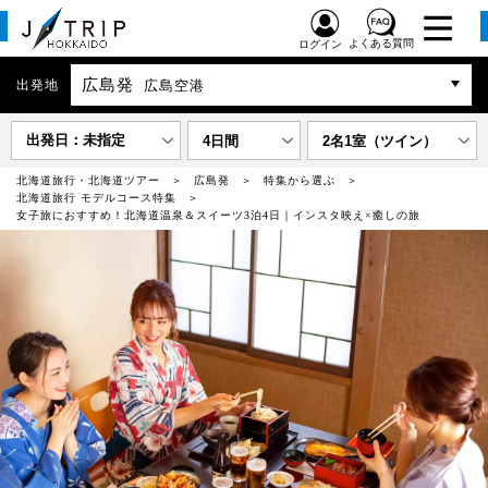
よくある質問
ログイン
広島発
出発地
広島空港
出発日：未指定
4日間
2名1室（ツイン）
北海道旅行・北海道ツアー
広島発
特集から選ぶ
北海道旅行 モデルコース特集
女子旅におすすめ！北海道温泉＆スイーツ3泊4日｜インスタ映え×癒しの旅