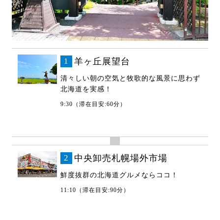
1
羊ヶ丘展望台
清々しい朝の空気と牧歌的な風景に思わず
北海道を実感！
9:30（滞在目安:60分）
2
中央卸売札幌場外市場
鮮度抜群の北海道グルメならココ！
11:10（滞在目安:90分）