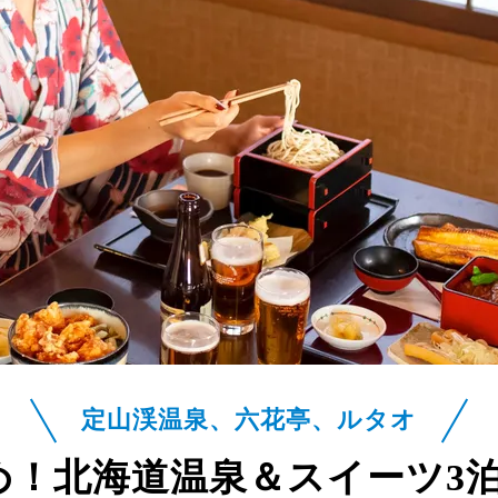
定山渓温泉、六花亭、ルタオ
め！北海道温泉＆スイーツ3泊