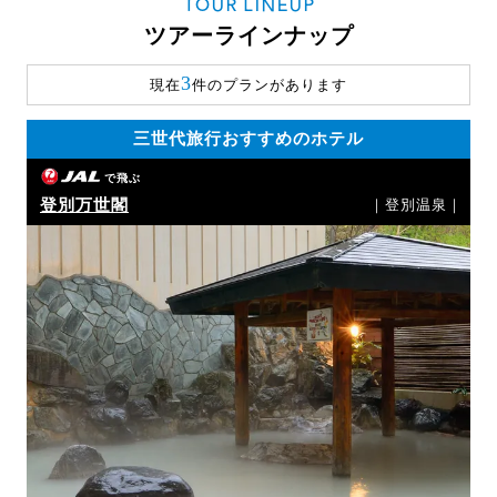
TOUR LINEUP
ツアーラインナップ
3
現在
件のプランがあります
三世代旅行おすすめのホテル
で飛ぶ
登別万世閣
｜登別温泉｜