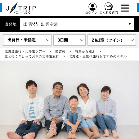
よくある質問
ログイン
出雲発
出発地
出雲空港
出発日：未指定
3日間
2名1室（ツイン）
北海道旅行・北海道ツアー
出雲発
特集から選ぶ
誰と行く？とっておきの北海道旅行
北海道・三世代旅行おすすめのホテル