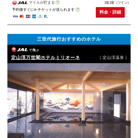
マイルが貯まる
2名1室（ツイン）
予約後すぐにe-チケットが送られます
料金・詳細
三世代旅行おすすめのホテル
で飛ぶ
定山渓万世閣ホテルミリオーネ
｜定山渓温泉｜