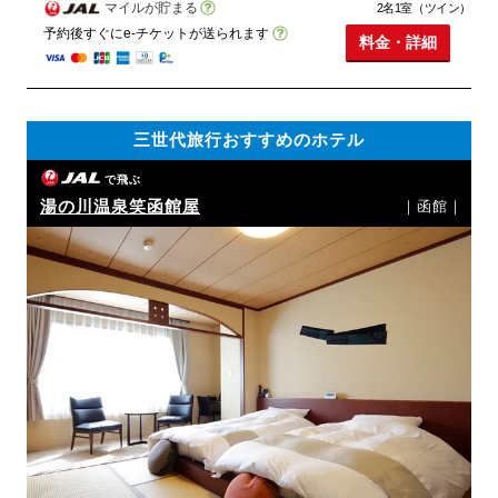
マイルが貯まる
2名1室（ツイン）
予約後すぐにe-チケットが送られます
料金・詳細
三世代旅行おすすめのホテル
で飛ぶ
湯の川温泉笑函館屋
｜函館｜