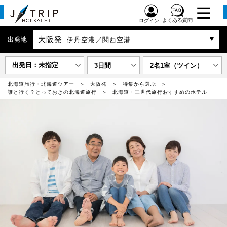
よくある質問
ログイン
大阪発
出発地
伊丹空港／関西空港
出発日：未指定
3日間
2名1室（ツイン）
北海道旅行・北海道ツアー
大阪発
特集から選ぶ
誰と行く？とっておきの北海道旅行
北海道・三世代旅行おすすめのホテル