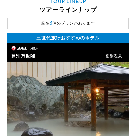
TOUR LINEUP
ツアーラインナップ
3
現在
件のプランがあります
三世代旅行おすすめのホテル
で飛ぶ
登別万世閣
｜登別温泉｜