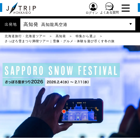
よくある質問
ログイン
高知発
出発地
高知龍馬空港
北海道旅行・北海道ツアー
高知発
特集から選ぶ
さっぽろ雪まつり満喫ツアー｜雪像・グルメ・体験を遊び尽くす冬の旅