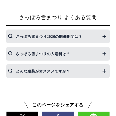
さっぽろ雪まつり よくある質問
さっぽろ雪まつり2026の開催期間は？
第76回さっぽろ雪まつりは、2026年2月4日（水）か
さっぽろ雪まつりの入場料は？
ら2月11日（水・祝）まで実施されます。
すべての会場への入場は無料です。
どんな服装がオススメですか？
さっぽろ雪まつりでが実施される2月上旬は、平均
気温が氷点下以下の寒い時期です。さっぽろ雪まつ
り2025開催期間中（2025年2月4日～11日）の最高気
温の平均は2.2℃、最低気温の平均は-4.3℃でした。
このページをシェアする
屋外を長時間歩くことになるので、暖かいインナー
にセーター、厚手のコートなど重ね着をしていきま