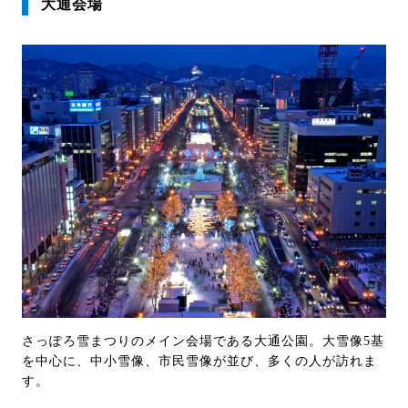
大通会場
さっぽろ雪まつりのメイン会場である大通公園。大雪像5基
を中心に、中小雪像、市民雪像が並び、多くの人が訪れま
す。