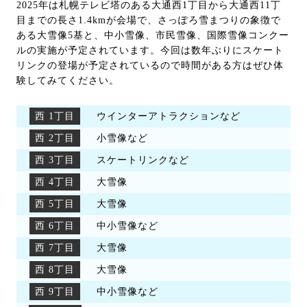
2025年は札幌テレビ塔のある大通西1丁目から大通西11丁
目までの長さ1.4kmが会場で、さっぽろ雪まつりの象徴で
ある大雪像5基と、中小雪像、市民雪像、国際雪像コンクー
ルの実施が予定されています。今回は数年ぶりにスケート
リンクの登場が予定されているので時間がある方はぜひ体
験してみてください。
西 1丁目
ウインターアトラクションなど
西 2丁目
小雪像など
西 3丁目
スケートリンクなど
西 4丁目
大雪像
西 5丁目
大雪像
西 6丁目
中小雪像など
西 7丁目
大雪像
西 8丁目
大雪像
西 9丁目
中小雪像など