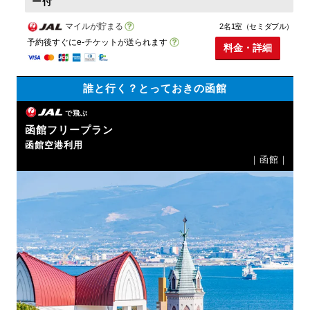
ー付
マイルが貯まる
2名1室（セミダブル）
予約後すぐにe-チケットが送られます
料金・詳細
誰と行く？とっておきの函館
で飛ぶ
函館フリープラン
函館空港利用
｜函館｜