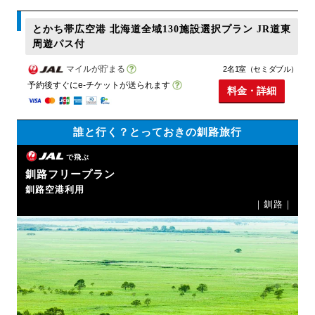
とかち帯広空港 北海道全域130施設選択プラン JR道東
周遊パス付
マイルが貯まる
2名1室（セミダブル）
予約後すぐにe-チケットが送られます
料金・詳細
誰と行く？とっておきの釧路旅行
で飛ぶ
釧路フリープラン
釧路空港利用
｜釧路｜