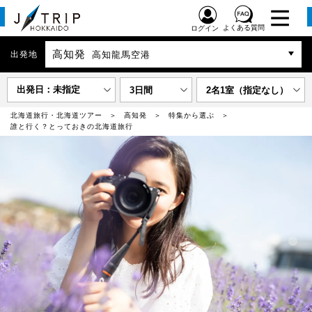
よくある質問
ログイン
高知発
出発地
高知龍馬空港
出発日：未指定
3日間
2名1室（指定なし）
北海道旅行・北海道ツアー
高知発
特集から選ぶ
誰と行く？とっておきの北海道旅行