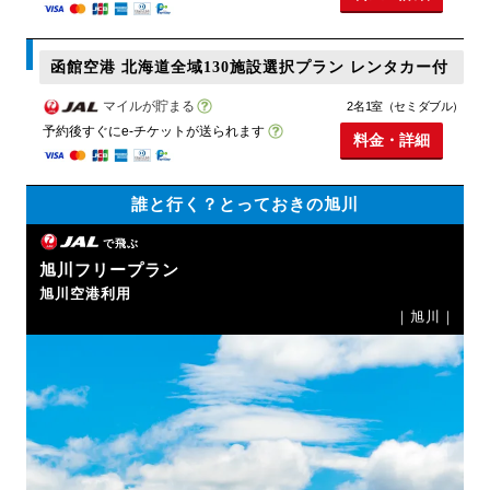
函館空港 北海道全域130施設選択プラン レンタカー付
マイルが貯まる
2名1室（セミダブル）
予約後すぐにe-チケットが送られます
料金・詳細
誰と行く？とっておきの旭川
で飛ぶ
旭川フリープラン
旭川空港利用
｜旭川｜