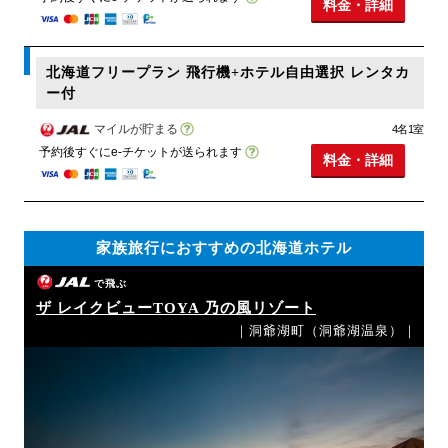
料金・詳細
北海道フリープラン 飛行機+ホテル自由選択 レンタカ
ー付
マイルが貯まる
4名1室
予約後すぐにe-チケットが送られます
料金・詳細
家族旅行におすすめの北海道ホテル
で飛ぶ
ザ レイクビューTOYA 乃の風リゾート
｜洞爺湖町（洞爺湖温泉）｜