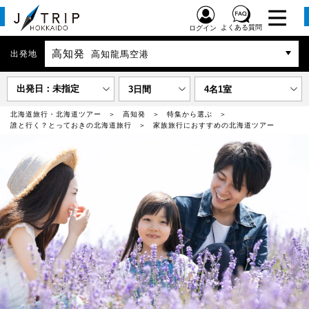
よくある質問
ログイン
高知発
出発地
高知龍馬空港
出発日：未指定
3日間
4名1室
北海道旅行・北海道ツアー
高知発
特集から選ぶ
誰と行く？とっておきの北海道旅行
家族旅行におすすめの北海道ツアー