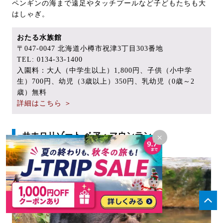
ペンギンの海まで遠足やタッチプールなど子どもたちも大
はしゃぎ。
おたる水族館
〒047-0047 北海道小樽市祝津3丁目303番地
TEL: 0134-33-1400
入園料：大人（中学生以上）1,800円、子供（小中学
生）700円、幼児（3歳以上）350円、乳幼児（0歳～2
歳）無料
詳細はこちら ＞
サホロリゾート ベア・マウンテン
×