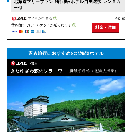
北海道フリープラン 飛行機+ホテル自由選択 レンタカ
ー付
マイルが貯まる
4名1室
予約後すぐにe-チケットが送られます
料金・詳細
家族旅行におすすめの北海道ホテル
で飛ぶ
きたゆざわ森のソラニワ
｜洞爺湖近郊（北湯沢温泉）｜