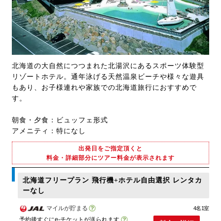
北海道の大自然につつまれた北湯沢にあるスポーツ体験型
リゾートホテル。通年泳げる天然温泉ビーチや様々な遊具
もあり、お子様連れや家族での北海道旅行におすすめで
す。
朝食・夕食：ビュッフェ形式
アメニティ：特になし
出発日をご指定頂くと
料金・詳細部分にツアー料金が表示されます
北海道フリープラン 飛行機+ホテル自由選択 レンタカ
ーなし
マイルが貯まる
4名1室
予約後すぐにe-チケットが送られます