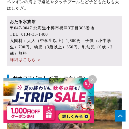
ペンギンの海まで遠足やタッチプールなど子どもたちも大
はしゃぎ。
おたる水族館
〒047-0047 北海道小樽市祝津3丁目303番地
TEL: 0134-33-1400
入園料：大人（中学生以上）1,800円、子供（小中学
生）700円、幼児（3歳以上）350円、乳幼児（0歳～2
歳）無料
詳細はこちら ＞
サホロリゾート ベア・マウンテン
×