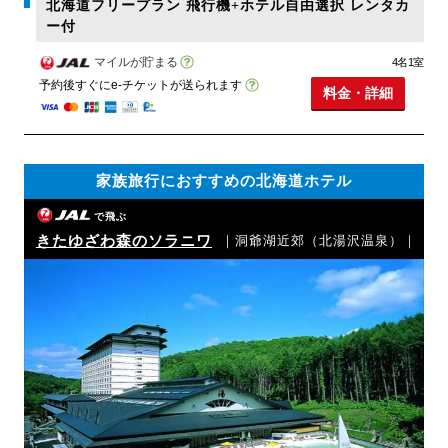
北海道フリープラン 飛行機+ホテル自由選択 レンタカ
ー付
マイルが貯まる
4名1室
予約後すぐにe-チケットが送られます
料金・詳細
家族旅行におすすめの北海道ホテル
で飛ぶ
きたゆざわ森のソラニワ
｜洞爺湖近郊（北湯沢温泉）｜