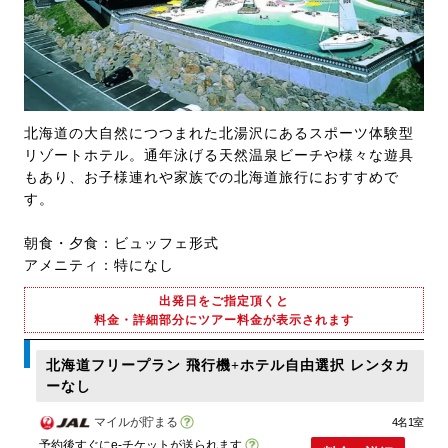
北海道の大自然につつまれた北湯沢にあるスポーツ体験型
リゾートホテル。通年泳げる天然温泉ビーチや様々な遊具
もあり、お子様連れや家族での北海道旅行におすすめで
す。
朝食・夕食：ビュッフェ形式
アメニティ：特になし
出発日をご指定頂くと
料金・詳細部分にツアー料金が表示されます
北海道フリープラン 飛行機+ホテル自由選択 レンタカ
ーなし
マイルが貯まる
4名1室
予約後すぐにe-チケットが送られます