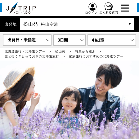
よくある質問
ログイン
松山発
出発地
松山空港
出発日：未指定
3日間
4名1室
北海道旅行・北海道ツアー
松山発
特集から選ぶ
誰と行く？とっておきの北海道旅行
家族旅行におすすめの北海道ツアー