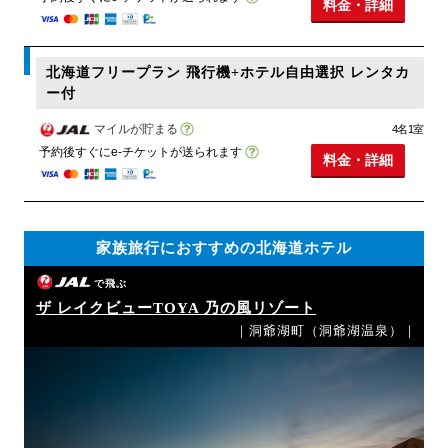
料金・詳細
北海道フリープラン 飛行機+ホテル自由選択 レンタカ
ー付
マイルが貯まる
4名1室
予約後すぐにe-チケットが送られます
料金・詳細
家族旅行におすすめの北海道ホテル
で飛ぶ
ザ レイクビューTOYA 乃の風リゾート
｜洞爺湖町（洞爺湖温泉）｜