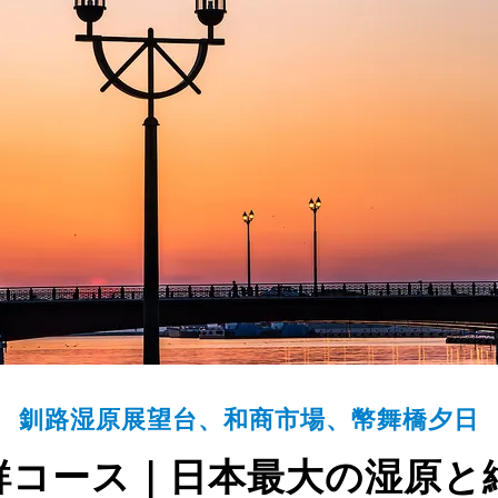
釧路湿原展望台、和商市場、幣舞橋夕日
鮮コース｜日本最大の湿原と