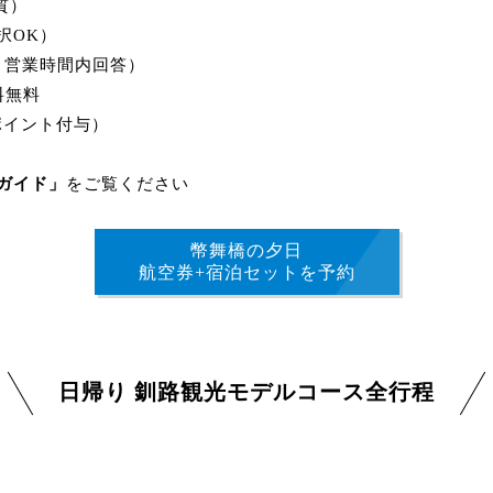
質）
択OK）
付・営業時間内回答）
料無料
ポイント付与）
ガイド」
をご覧ください
幣舞橋の夕日
航空券+宿泊セットを予約
日帰り 釧路観光モデルコース全行程