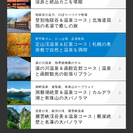
湿原と絶品カニを堪能
地獄谷の迫力、のぼりべつクマ牧場
登別地獄谷＆温泉コース｜北海道屈
指の名湯で癒しの旅
豊平峡ダム、かっぱ淵、足湯散策
定山渓温泉＆紅葉コース｜札幌の奥
座敷で自然と温泉を満喫
湯の川温泉、熱帯植物園のサル
湯の川温泉＆函館近郊コース｜温泉
と函館観光の欲張りプラン
湖畔温泉、遊覧船、有珠山ロープウェイ
洞爺湖絶景＆温泉コース｜カルデラ
湖と有珠山の大パノラマ
流星の滝、銀河の滝、層雲峡温泉
層雲峡渓谷美＆温泉コース｜断崖絶
壁と名瀑の大パノラマ