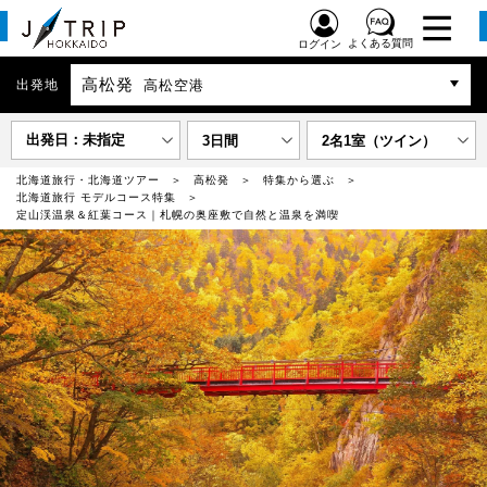
よくある質問
ログイン
高松発
出発地
高松空港
出発日：未指定
3日間
2名1室（ツイン）
北海道旅行・北海道ツアー
高松発
特集から選ぶ
北海道旅行 モデルコース特集
定山渓温泉＆紅葉コース｜札幌の奥座敷で自然と温泉を満喫