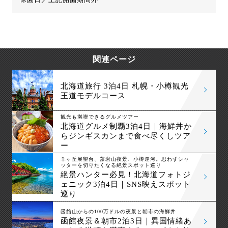
関連ページ
北海道旅行 3泊4日 札幌・小樽観光
王道モデルコース
観光も満喫できるグルメツアー
北海道グルメ制覇3泊4日｜海鮮丼か
らジンギスカンまで食べ尽くしツア
ー
羊ヶ丘展望台、藻岩山夜景、小樽運河。思わずシャ
ッターを切りたくなる絶景スポット巡り
絶景ハンター必見！北海道フォトジ
ェニック3泊4日｜SNS映えスポット
巡り
函館山からの100万ドルの夜景と朝市の海鮮丼
函館夜景＆朝市2泊3日｜異国情緒あ