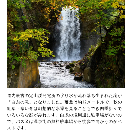
道内最古の定山渓発電所の戻り水が流れ落ち生まれた滝が
「白糸の滝」となりました。落差は約12メートルで、秋の
紅葉・寒い冬は幻想的な氷瀑を見ることもでき四季折々で
いろいろな顔がみれます。白糸の滝周辺に駐車場がないの
で、バス又は温泉街の無料駐車場から徒歩で向かうのがベ
ストです。