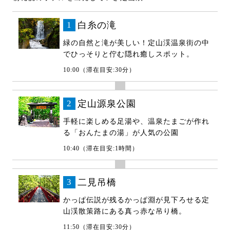
1
白糸の滝
緑の自然と滝が美しい！定山渓温泉街の中
でひっそりと佇む隠れ癒しスポット。
10:00（滞在目安:30分）
2
定山源泉公園
手軽に楽しめる足湯や、温泉たまごが作れ
る「おんたまの湯」が人気の公園
10:40（滞在目安:1時間）
3
二見吊橋
かっぱ伝説が残るかっぱ淵が見下ろせる定
山渓散策路にある真っ赤な吊り橋。
11:50（滞在目安:30分）