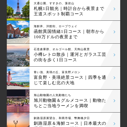
大通公園、すすきの、藻岩山
札幌1日観光｜時計台から夜景まで
王道スポット制覇コース
海鮮丼、洋館街、ロープウェイ
函館異国情緒1日コース｜朝市から
100万ドルの夜景まで
石造倉庫群、オルゴール館、天狗山夜景
小樽レトロ散歩｜運河とガラス工芸
の街を歩く1日コース
青い池、美瑛の丘、富良野メロン
富良野・美瑛絶景コース｜四季を通
じて楽しむ北の大地
旭山動物園の人気動物たち
旭川動物園＆グルメコース｜動物た
ちとご当地ラーメンを満喫
釧路湿原展望台、和商市場、幣舞橋夕日
釧路湿原＆海鮮コース｜日本最大の