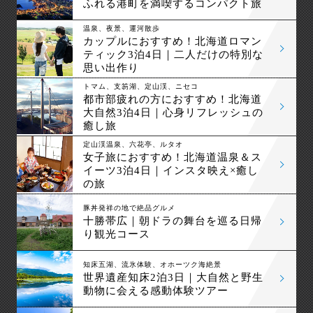
ふれる港町を満喫するコンパクト旅
温泉、夜景、運河散歩
カップルにおすすめ！北海道ロマン
ティック3泊4日｜二人だけの特別な
思い出作り
トマム、支笏湖、定山渓、ニセコ
都市部疲れの方におすすめ！北海道
大自然3泊4日｜心身リフレッシュの
癒し旅
定山渓温泉、六花亭、ルタオ
女子旅におすすめ！北海道温泉＆ス
イーツ3泊4日｜インスタ映え×癒し
の旅
豚丼発祥の地で絶品グルメ
十勝帯広｜朝ドラの舞台を巡る日帰
り観光コース
知床五湖、流氷体験、オホーツク海絶景
世界遺産知床2泊3日｜大自然と野生
動物に会える感動体験ツアー