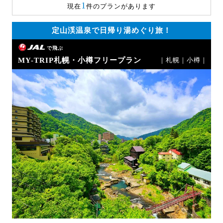
1
現在
件のプランがあります
定山渓温泉で日帰り湯めぐり旅！
で飛ぶ
MY-TRIP札幌・小樽フリープラン
｜札幌｜小樽｜