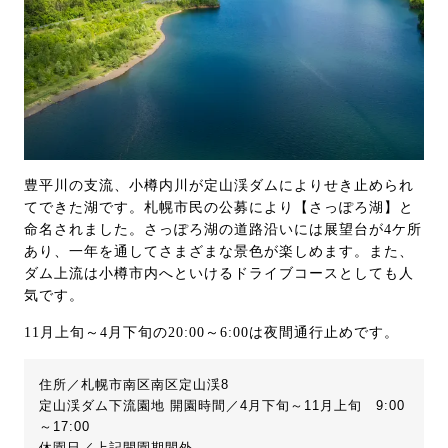
豊平川の支流、小樽内川が定山渓ダムによりせき止められ
てできた湖です。札幌市民の公募により【さっぽろ湖】と
命名されました。さっぽろ湖の道路沿いには展望台が4ケ所
あり、一年を通してさまざまな景色が楽しめます。また、
ダム上流は小樽市内へといけるドライブコースとしても人
気です。
11月上旬～4月下旬の20:00～6:00は夜間通行止めです。
住所／札幌市南区南区定山渓8
定山渓ダム下流園地 開園時間／4月下旬～11月上旬 9:00
～17:00
休園日／上記開園期間外