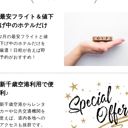
最安フライト＆値下
げ中のホテルだけ
2月の最安フライトと値
下げ中のホテルだけを
厳選！日程が合えば即
予約がおすすめ！
新千歳空港利用で便
利♪
新千歳空港からレンタ
カーや公共交通機関を
使えば、道内各地への
アクセスも抜群です。