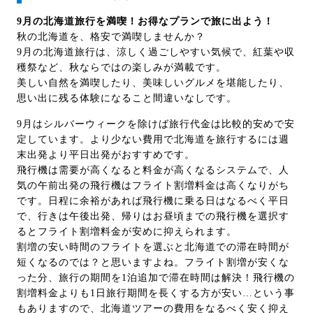
9月の北海道旅行を満喫！お得なプランで旅に出よう！
秋の北海道を、格安で満喫しませんか？
9月の北海道旅行は、涼しく過ごしやすい気候で、紅葉や収
穫祭など、秋ならではの楽しみが満載です。
美しい自然を満喫したり、美味しいグルメを堪能したり、
思い出に残る体験になること間違いなしです。
9月はシルバーウィークを除けば旅行代金は比較的安めで安
定しています。より少ない費用で北海道を旅行するには週
末出発より平日出発がおすすめです。
飛行機は需要が高くなると料金が高くなるシステムで、人
気の午前出発の飛行機はフライト割増料金は高くなりがち
です。日程に余裕があれば飛行機に乗る日はなるべく平日
で、行きは午後出発、帰りはお昼頃までの飛行機を選択す
るとフライト割増料金が安めに抑えられます。
割増の安い時間のフライトを選ぶと北海道での滞在時間が
短くなるのでは？と思いますよね。フライト割増が安くな
った分、旅行の期間を1泊追加で滞在時間は解決！飛行機の
割増料金よりも1日旅行期間を長くする方が安い…という事
もありますので、北海道ツアーの費用をなるべく安く抑え