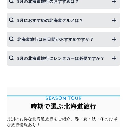
9月の北海道旅行のおすすめは？
9月の北海道では一足早い秋が楽しめるのがオスス
9月におすすめの北海道グルメは？
メポイント。さんまや秋鮭など旬の味覚を楽しんだ
り、下旬には早めの紅葉などが楽しめます。
9月の北海道では、秋鮭がシーズンを迎えます。産
北海道旅行は何日間がおすすめですか？
卵直後の鮭は最もおいしいと言われているので、鮭
やイクラなど旬の味覚を楽しみませんか。
北海道を楽しむためには3泊4日以上をおすすめしま
9月の北海道旅行にレンタカーは必要ですか？
す。北海道は広いので、道内での移動時間が必要と
なります。 たとえば、札幌〜函館の移動にはレンタ
カー、JRともに移動に約4時間以上必要となりま
北海道は広く、富良野や美瑛といった人気エリア
す。 1泊2日間、2泊3日間の場合は、札幌・小樽の
や、郊外のリゾートエリアなどへ訪れるためにはレ
み、函館のみなどエリア限定で観光スケジュールを
ンタカーがあると便利です。必須ではありません
立てることをおすすめします。
が、道内での交通費用をなるべく抑えるためにもお
SEASON TOUR
すすめです。
時期で選ぶ北海道旅行
月別のお得な北海道旅行をご紹介。春・夏・秋・冬のお得
な旅行情報あり！