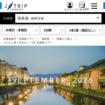
よくある質問
ログイン
徳島発
出発地
徳島空港
出発日：未指定
3日間
2名1室（指定なし）
北海道旅行・北海道ツアー
徳島発
特集から選ぶ
とにかく安く行きたい！9月 北海道ツアー
SEPTEMBER, 2026