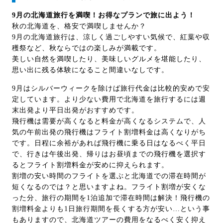
9月の北海道旅行を満喫！お得なプランで旅に出よう！
秋の北海道を、格安で満喫しませんか？
9月の北海道旅行は、涼しく過ごしやすい気候で、紅葉や収
穫祭など、秋ならではの楽しみが満載です。
美しい自然を満喫したり、美味しいグルメを堪能したり、
思い出に残る体験になること間違いなしです。
9月はシルバーウィークを除けば旅行代金は比較的安めで安
定しています。より少ない費用で北海道を旅行するには週
末出発より平日出発がおすすめです。
飛行機は需要が高くなると料金が高くなるシステムで、人
気の午前出発の飛行機はフライト割増料金は高くなりがち
です。日程に余裕があれば飛行機に乗る日はなるべく平日
で、行きは午後出発、帰りはお昼頃までの飛行機を選択す
るとフライト割増料金が安めに抑えられます。
割増の安い時間のフライトを選ぶと北海道での滞在時間が
短くなるのでは？と思いますよね。フライト割増が安くな
った分、旅行の期間を1泊追加で滞在時間は解決！飛行機の
割増料金よりも1日旅行期間を長くする方が安い…という事
もありますので、北海道ツアーの費用をなるべく安く抑え