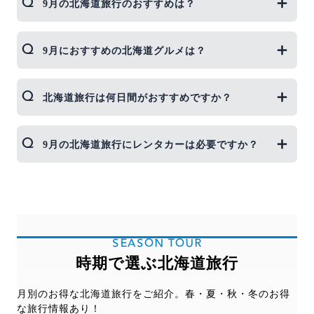
9月の北海道旅行のおすすめは？
9月の北海道では一足早い秋が楽しめるのがオスス
9月におすすめの北海道グルメは？
メポイント。さんまや秋鮭など旬の味覚を楽しんだ
り、下旬には早めの紅葉などが楽しめます。
9月の北海道では、秋鮭がシーズンを迎えます。産
北海道旅行は何日間がおすすめですか？
卵直後の鮭は最もおいしいと言われているので、鮭
やイクラなど旬の味覚を楽しみませんか。
北海道を楽しむためには3泊4日以上をおすすめしま
9月の北海道旅行にレンタカーは必要ですか？
す。北海道は広いので、道内での移動時間が必要と
なります。 たとえば、札幌〜函館の移動にはレンタ
カー、JRともに移動に約4時間以上必要となりま
北海道は広く、富良野や美瑛といった人気エリア
す。 1泊2日間、2泊3日間の場合は、札幌・小樽の
や、郊外のリゾートエリアなどへ訪れるためにはレ
み、函館のみなどエリア限定で観光スケジュールを
ンタカーがあると便利です。必須ではありません
立てることをおすすめします。
が、道内での交通費用をなるべく抑えるためにもお
SEASON TOUR
すすめです。
時期で選ぶ北海道旅行
月別のお得な北海道旅行をご紹介。春・夏・秋・冬のお得
な旅行情報あり！