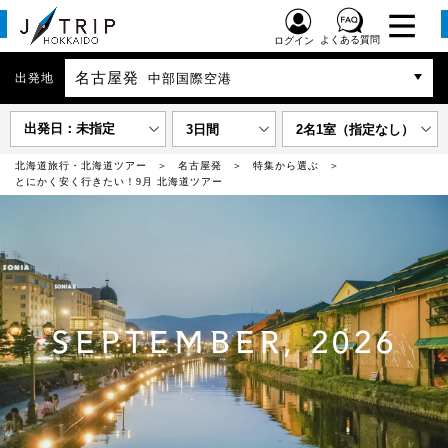
よくある質問
ログイン
名古屋発
出発地
中部国際空港
出発日：未指定
3日間
2名1室（指定なし）
北海道旅行・北海道ツアー
名古屋発
特集から選ぶ
とにかく安く行きたい！9月 北海道ツアー
SEPTEMBER, 2026