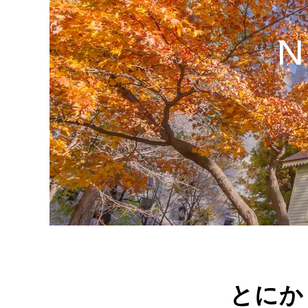
N
とにか