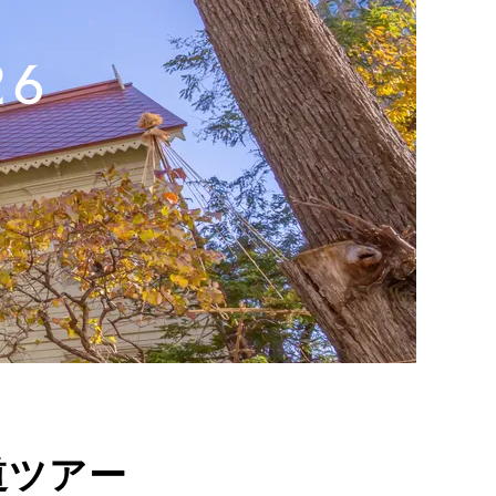
26
道ツアー