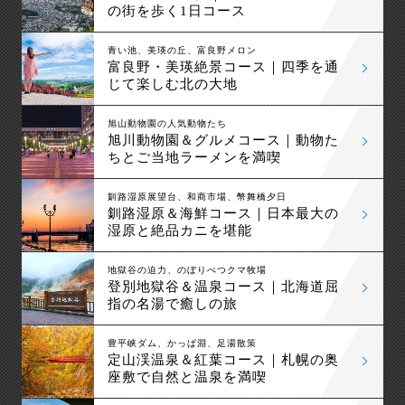
の街を歩く1日コース
青い池、美瑛の丘、富良野メロン
富良野・美瑛絶景コース｜四季を通
じて楽しむ北の大地
旭山動物園の人気動物たち
旭川動物園＆グルメコース｜動物た
ちとご当地ラーメンを満喫
釧路湿原展望台、和商市場、幣舞橋夕日
釧路湿原＆海鮮コース｜日本最大の
湿原と絶品カニを堪能
地獄谷の迫力、のぼりべつクマ牧場
登別地獄谷＆温泉コース｜北海道屈
指の名湯で癒しの旅
豊平峡ダム、かっぱ淵、足湯散策
定山渓温泉＆紅葉コース｜札幌の奥
座敷で自然と温泉を満喫