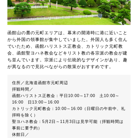
函館山の麓の元町エリアは、幕末の開港時に港に近いこと
から外国の領事館が集中していました。外国人も多く住ん
でいたため、函館ハリストス正教会、カトリック元町教
会、函館聖ヨハネ教会などキリスト教の各宗派の教会が建
ち並んでいます。宗派により伝統的なデザインがあり、趣
が異なるので見比べながらの散策がおすすめです。
住所／北海道函館市元町周辺
拝観時間／
函館ハリストス正教会：平日10:00～17:00 土10:00～
16:00 日13:00～16:00
カトリック元町教会：10:00～16:00（日曜日の午前中、礼
拝時を除く）
聖ヨハネ教会：5月2日～11月3日は見学可能（拝観時間は
事前に要予約）
休館日／