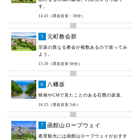
す。
14:45（滞在目安：30分）
5
元町教会群
宗派の異なる教会が複数あるので巡ってみ
よう。
15:20（滞在目安:60分）
6
八幡坂
映画やCMで見たことのある石畳の坂道。
16:25（滞在目安:5分）
7
函館山ロープウェイ
夜景観光には函館山ロープウェイがおすす