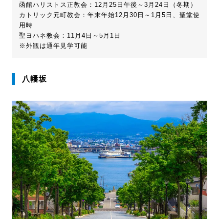
函館ハリストス正教会：12月25日午後～3月24日（冬期）
カトリック元町教会：年末年始12月30日～1月5日、聖堂使
用時
聖ヨハネ教会：11月4日～5月1日
※外観は通年見学可能
八幡坂