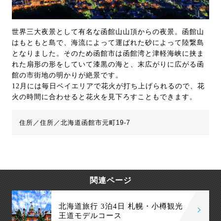
世界三大夜景として有名な函館山山頂からの夜景。函館山
はもともと島で、海流によって運ばれた砂によって陸繋島
となりました。そのため函館市は函館湾と津軽海峡に挟ま
れた扇形の形をしていて漆黒の海と、末広がりに広がる函
館の市街地の明かりが絶景です。
12月には毎日ベイエリアで花火が打ち上げられるので、花
火の時間に合わせると花火を見下ろすこともできます。
住所／住所／北海道函館市元町19-7
関連ページ
北海道旅行 3泊4日 札幌・小樽観光
王道モデルコース