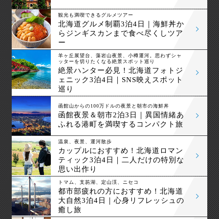
観光も満喫できるグルメツアー
北海道グルメ制覇3泊4日｜海鮮丼か
らジンギスカンまで食べ尽くしツア
ー
羊ヶ丘展望台、藻岩山夜景、小樽運河。思わずシャ
ッターを切りたくなる絶景スポット巡り
絶景ハンター必見！北海道フォトジ
ェニック3泊4日｜SNS映えスポット
巡り
函館山からの100万ドルの夜景と朝市の海鮮丼
函館夜景＆朝市2泊3日｜異国情緒あ
ふれる港町を満喫するコンパクト旅
温泉、夜景、運河散歩
カップルにおすすめ！北海道ロマン
ティック3泊4日｜二人だけの特別な
思い出作り
トマム、支笏湖、定山渓、ニセコ
都市部疲れの方におすすめ！北海道
大自然3泊4日｜心身リフレッシュの
癒し旅