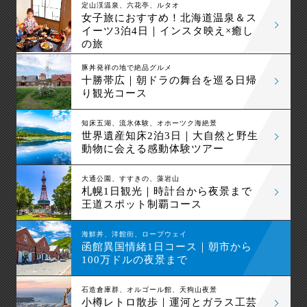
定山渓温泉、六花亭、ルタオ
女子旅におすすめ！北海道温泉＆ス
イーツ3泊4日｜インスタ映え×癒し
の旅
豚丼発祥の地で絶品グルメ
十勝帯広｜朝ドラの舞台を巡る日帰
り観光コース
知床五湖、流氷体験、オホーツク海絶景
世界遺産知床2泊3日｜大自然と野生
動物に会える感動体験ツアー
大通公園、すすきの、藻岩山
札幌1日観光｜時計台から夜景まで
王道スポット制覇コース
海鮮丼、洋館街、ロープウェイ
函館異国情緒1日コース｜朝市から
100万ドルの夜景まで
石造倉庫群、オルゴール館、天狗山夜景
小樽レトロ散歩｜運河とガラス工芸