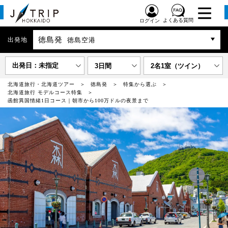
よくある質問
ログイン
徳島発
出発地
徳島空港
出発日：未指定
3日間
2名1室（ツイン）
北海道旅行・北海道ツアー
徳島発
特集から選ぶ
北海道旅行 モデルコース特集
函館異国情緒1日コース｜朝市から100万ドルの夜景まで