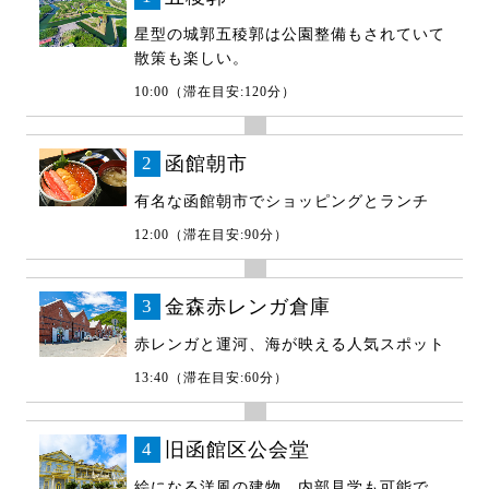
星型の城郭五稜郭は公園整備もされていて
散策も楽しい。
10:00（滞在目安:120分）
2
函館朝市
有名な函館朝市でショッピングとランチ
12:00（滞在目安:90分）
3
金森赤レンガ倉庫
赤レンガと運河、海が映える人気スポット
13:40（滞在目安:60分）
4
旧函館区公会堂
絵になる洋風の建物。内部見学も可能で