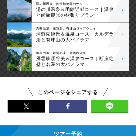
湯の川温泉、熱帯植物園のサル
湯の川温泉＆函館近郊コース｜温泉
と函館観光の欲張りプラン
湖畔温泉、遊覧船、有珠山ロープウェイ
洞爺湖絶景＆温泉コース｜カルデラ
湖と有珠山の大パノラマ
流星の滝、銀河の滝、層雲峡温泉
層雲峡渓谷美＆温泉コース｜断崖絶
壁と名瀑の大パノラマ
このページをシェアする
ツアー予約