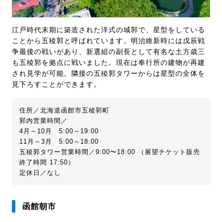
江戸時代末期に築造された洋式の城郭で、星型をしている
ことから五稜郭と呼ばれています。明治維新時には戊辰戦
争最後の戦いがあり、新選組の副長として有名な土方歳三
も五稜郭を拠点に戦いました。現在は奉行所の建物が再建
され見学が可能。隣接の五稜郭タワーからは星型の全体を
見下ろすことができます。
住所／北海道函館市五稜郭町
郭内営業時間／
4月～10月 5:00～19:00
11月～3月 5:00～18:00
五稜郭タワー営業時間／9:00〜18:00 （展望チケット販売
終了時間 17:50）
定休日／なし
函館朝市