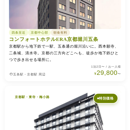
四条至近
京都中心部
朝食有料
コンフォートホテルERA京都堀川五条
京都駅から地下鉄で一駅、五条通の堀川沿いに。西本願寺、
二条城、清水寺。京都の三方向どこへも、徒歩か地下鉄ひと
つで歩き出せる場所に。
1泊2日〜 / お一人様
29,800
¥
place
〜
五条駅・京都駅 周辺
京都駅・東寺・梅小路
特別価格