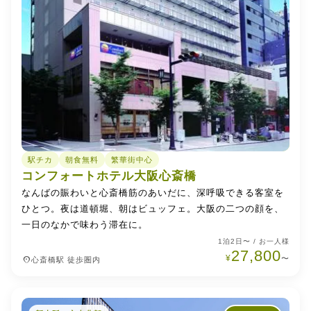
駅チカ
朝食無料
繁華街中心
コンフォートホテル大阪心斎橋
なんばの賑わいと心斎橋筋のあいだに、深呼吸できる客室を
ひとつ。夜は道頓堀、朝はビュッフェ。大阪の二つの顔を、
一日のなかで味わう滞在に。
1泊2日〜 / お一人様
27,800
¥
place
〜
心斎橋駅 徒歩圏内