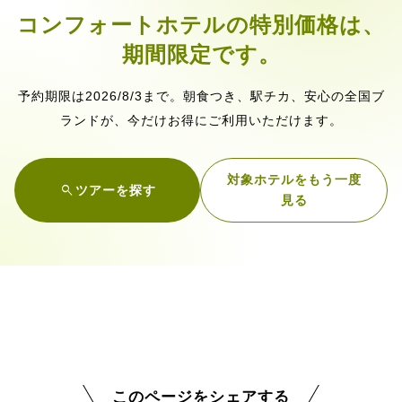
コンフォートホテルの特別価格は、
期間限定です。
2026/8/3
予約期限は
まで
。朝食つき、駅チカ、安心の全国ブ
ランドが、今だけお得にご利用いただけます。
対象ホテルをもう一度
search
ツアーを探す
見る
このページをシェアする