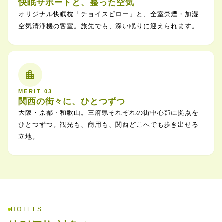
快眠サポートと、整った空気
オリジナル快眠枕「チョイスピロー」と、全室禁煙・加湿
空気清浄機の客室。旅先でも、深い眠りに迎えられます。
location_city
MERIT 03
関西の街々に、ひとつずつ
大阪・京都・和歌山。三府県それぞれの街中心部に拠点を
ひとつずつ。観光も、商用も、関西どこへでも歩き出せる
立地。
HOTELS