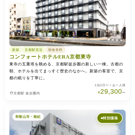
新築
京都駅至近
朝食有料
コンフォートホテルERA京都東寺
東寺の五重塔を眺める、京都駅徒歩圏の新しい一棟。古都の
朝、ホテルを出てまっすぐ歴史のなかへ。新築の客室で、京
都の眠りを丁寧に。
1泊2日〜 / お一人様
29,300
¥
place
〜
京都駅 徒歩圏内
和歌山市・南紀
特別価格