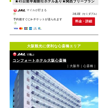
★45日前早期割引ホテルあり★関西フリープラン
マイルが貯まる
2名1室（セミダブル）
予約後すぐにe-チケットが送られます
料金・詳細
大阪観光に便利な心斎橋エリア
で飛ぶ
コンフォートホテル大阪心斎橋
｜大阪市｜心斎橋｜