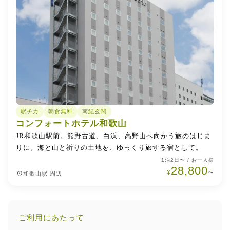
駅チカ
朝食無料
南紀玄関
コンフォートホテル和歌山
JR和歌山駅前。熊野古道、白浜、高野山へ向かう旅のはじま
りに。海と山と祈りの土地を、ゆっくり旅する宿として。
1泊2日〜 / お一人様
28,800
¥
place
〜
和歌山駅 周辺
ご利用にあたって