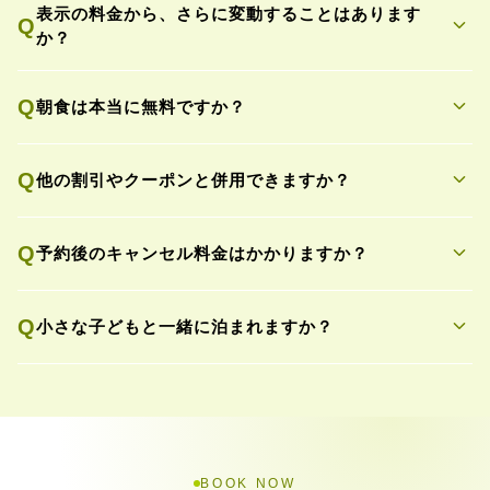
表示の料金から、さらに変動することはあります
expand_more
Q
か？
expand_more
Q
朝食は本当に無料ですか？
expand_more
Q
他の割引やクーポンと併用できますか？
expand_more
Q
予約後のキャンセル料金はかかりますか？
expand_more
Q
小さな子どもと一緒に泊まれますか？
BOOK NOW