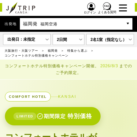
よくある質問
ログイン
福岡発
出発地
福岡空港
出発日：未指定
2日間
2名1室（指定なし）
大阪旅行・大阪ツアー
福岡発
特集から選ぶ
コンフォートホテル特別価格キャンペーン
コンフォートホテル特別価格キャンペーン開催。
2026/8/3
までの
ご予約限定。
KANSAI
COMFORT HOTEL
verified
特別価格
期間限定
LIMITED