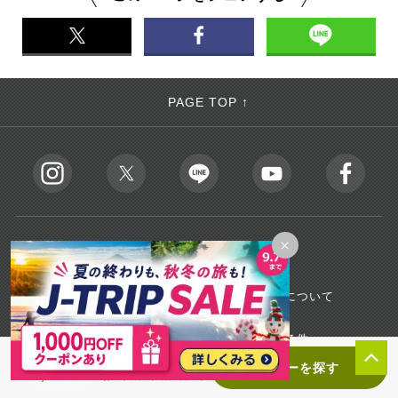
PAGE TOP ↑
×
会社情報
会社案内
個人情報保護について
旅行業登録票
旅行業約款・条件
コンフォートホテル｜特別価格
ツアーを探す
27,800
¥
〜 / お一人様（1泊2日〜）
お知らせ