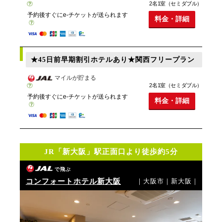
2名1室（セミダブル）
予約後すぐにe-チケットが送られます
料金・詳細
★45日前早期割引ホテルあり★関西フリープラン
マイルが貯まる
2名1室（セミダブル）
予約後すぐにe-チケットが送られます
料金・詳細
JR「新大阪」駅正面口より徒歩約5分
で飛ぶ
コンフォートホテル新大阪
｜大阪市｜新大阪｜