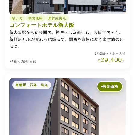
駅チカ
朝食無料
新幹線拠点
コンフォートホテル新大阪
新大阪駅から徒歩圏内。神戸へも京都へも、大阪市内へも。
新幹線とJRが交わる結節点で、関西を縦横に歩き出す旅の起
点に。
1泊2日〜 / お一人様
29,400
¥
place
〜
新大阪駅 周辺
京都駅・四条・烏丸
特別価格