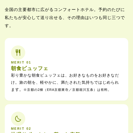
全国の主要都市に広がるコンフォートホテル。予約のたびに
私たちが安心して送り出せる、その理由はいつも同じ三つで
す。
restaurant
MERIT 01
朝食ビュッフェ
彩り豊かな朝食ビュッフェは、お好きなものをお好きなだ
け。旅の朝を、軽やかに、満たされた気持ちではじめられ
ます。
※京都の2棟（ERA京都東寺／京都堀川五条）は有料。
bedtime
MERIT 02