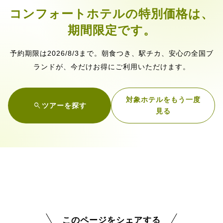
コンフォートホテルの特別価格は、
期間限定です。
2026/8/3
予約期限は
まで
。朝食つき、駅チカ、安心の全国ブ
ランドが、今だけお得にご利用いただけます。
対象ホテルをもう一度
search
ツアーを探す
見る
このページをシェアする