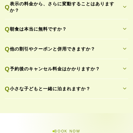
表示の料金から、さらに変動することはあります
expand_more
Q
か？
expand_more
Q
朝食は本当に無料ですか？
expand_more
Q
他の割引やクーポンと併用できますか？
expand_more
Q
予約後のキャンセル料金はかかりますか？
expand_more
Q
小さな子どもと一緒に泊まれますか？
BOOK NOW