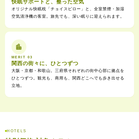
快眠サポートと、整った空気
オリジナル快眠枕「チョイスピロー」と、全室禁煙・加湿
空気清浄機の客室。旅先でも、深い眠りに迎えられます。
location_city
MERIT 03
関西の街々に、ひとつずつ
大阪・京都・和歌山。三府県それぞれの街中心部に拠点を
ひとつずつ。観光も、商用も、関西どこへでも歩き出せる
立地。
HOTELS