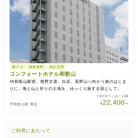
駅チカ
朝食無料
南紀玄関
コンフォートホテル和歌山
JR和歌山駅前。熊野古道、白浜、高野山へ向かう旅のはじま
りに。海と山と祈りの土地を、ゆっくり旅する宿として。
1泊2日〜 / お一人様
22,400
¥
place
〜
和歌山駅 周辺
ご利用にあたって