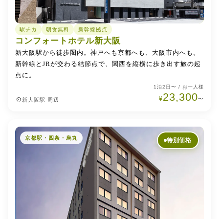
駅チカ
朝食無料
新幹線拠点
コンフォートホテル新大阪
新大阪駅から徒歩圏内。神戸へも京都へも、大阪市内へも。
新幹線とJRが交わる結節点で、関西を縦横に歩き出す旅の起
点に。
1泊2日〜 / お一人様
23,300
¥
place
〜
新大阪駅 周辺
京都駅・四条・烏丸
特別価格