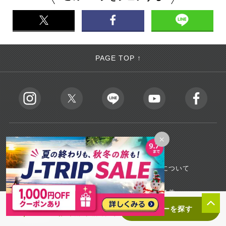
PAGE TOP ↑
×
会社情報
会社案内
個人情報保護について
旅行業登録票
旅行業約款・条件
コンフォートホテル｜特別価格
ツアーを探す
22,400
¥
〜 / お一人様（1泊2日〜）
お知らせ