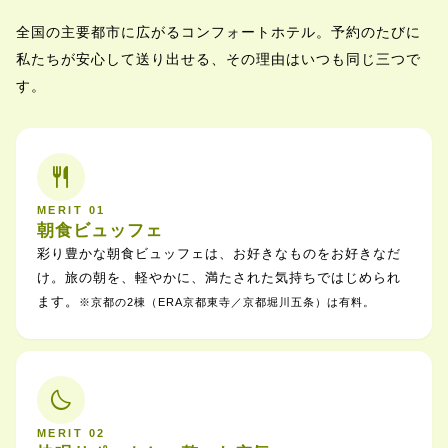
全国の主要都市に広がるコンフォートホテル。予約のたびに
私たちが安心して送り出せる、その理由はいつも同じ三つで
す。
restaurant
MERIT 01
朝食ビュッフェ
彩り豊かな朝食ビュッフェは、お好きなものをお好きなだ
け。旅の朝を、軽やかに、満たされた気持ちではじめられ
ます。
※京都の2棟（ERA京都東寺／京都堀川五条）は有料。
bedtime
MERIT 02