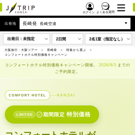
よくある質問
ログイン
長崎発
出発地
長崎空港
出発日：未指定
2日間
2名1室（指定なし）
大阪旅行・大阪ツアー
長崎発
特集から選ぶ
コンフォートホテル特別価格キャンペーン
コンフォートホテル特別価格キャンペーン開催。
2026/8/3
までの
ご予約限定。
KANSAI
COMFORT HOTEL
verified
特別価格
期間限定
LIMITED