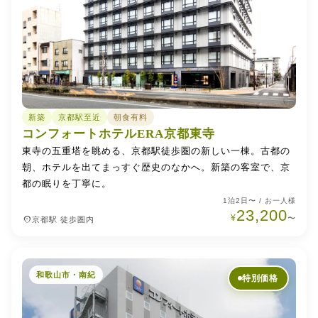
新築
京都駅至近
朝食有料
コンフォートホテルERA京都東寺
東寺の五重塔を眺める、京都駅徒歩圏の新しい一棟。古都の
朝、ホテルを出てまっすぐ歴史のなかへ。新築の客室で、京
都の眠りを丁寧に。
1泊2日〜 / お一人様
23,200
¥
place
〜
京都駅 徒歩圏内
和歌山市・南紀
特別価格