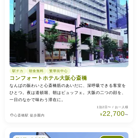
駅チカ
朝食無料
繁華街中心
コンフォートホテル大阪心斎橋
なんばの賑わいと心斎橋筋のあいだに、深呼吸できる客室を
ひとつ。夜は道頓堀、朝はビュッフェ。大阪の二つの顔を、
一日のなかで味わう滞在に。
1泊2日〜 / お一人様
22,700
¥
place
〜
心斎橋駅 徒歩圏内