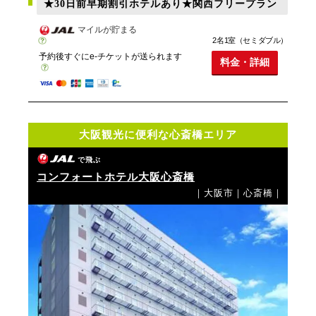
★30日前早期割引ホテルあり★関西フリープラン
マイルが貯まる
2名1室（セミダブル）
予約後すぐにe-チケットが送られます
料金・詳細
大阪観光に便利な心斎橋エリア
で飛ぶ
コンフォートホテル大阪心斎橋
｜大阪市｜心斎橋｜