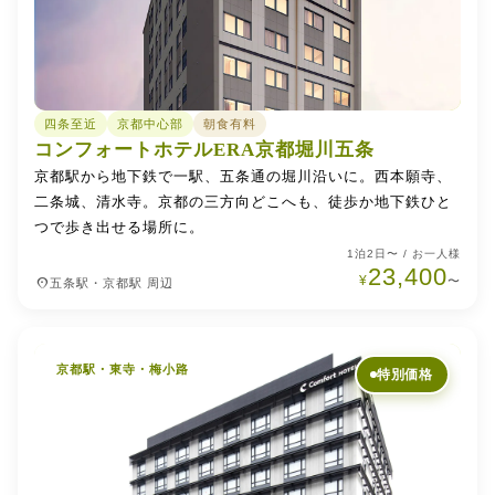
四条至近
京都中心部
朝食有料
コンフォートホテルERA京都堀川五条
京都駅から地下鉄で一駅、五条通の堀川沿いに。西本願寺、
二条城、清水寺。京都の三方向どこへも、徒歩か地下鉄ひと
つで歩き出せる場所に。
1泊2日〜 / お一人様
23,400
¥
place
〜
五条駅・京都駅 周辺
京都駅・東寺・梅小路
特別価格