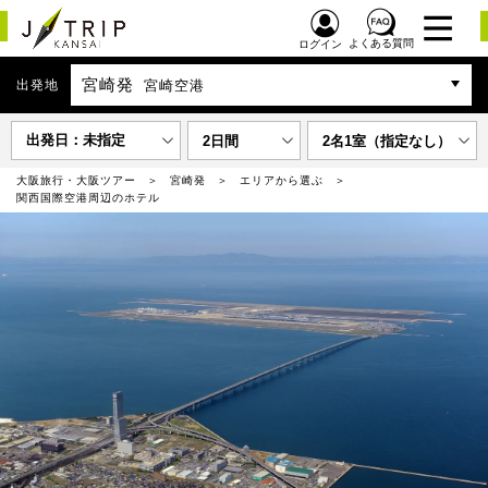
よくある質問
ログイン
宮崎発
出発地
宮崎空港
出発日：未指定
2日間
2名1室（指定なし）
大阪旅行・大阪ツアー
宮崎発
エリアから選ぶ
関西国際空港周辺のホテル