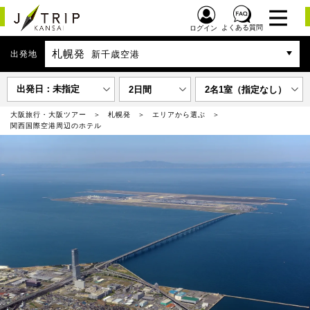
よくある質問
ログイン
札幌発
出発地
新千歳空港
出発日：未指定
2日間
2名1室（指定なし）
大阪旅行・大阪ツアー
札幌発
エリアから選ぶ
関西国際空港周辺のホテル