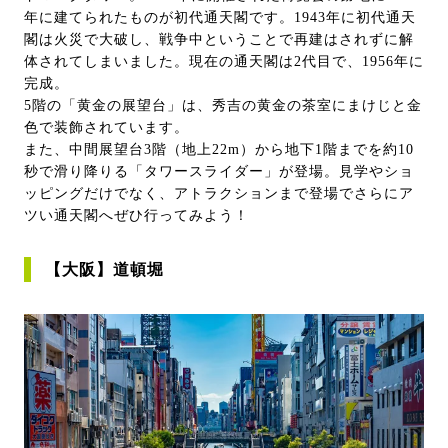
年に建てられたものが初代通天閣です。1943年に初代通天
閣は火災で大破し、戦争中ということで再建はされずに解
体されてしまいました。現在の通天閣は2代目で、1956年に
完成。
5階の「黄金の展望台」は、秀吉の黄金の茶室にまけじと金
色で装飾されています。
また、中間展望台3階（地上22m）から地下1階までを約10
秒で滑り降りる「タワースライダー」が登場。見学やショ
ッピングだけでなく、アトラクションまで登場でさらにア
ツい通天閣へぜひ行ってみよう！
【大阪】道頓堀