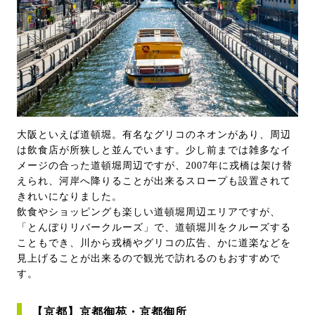
大阪といえば道頓堀。有名なグリコのネオンがあり、周辺
は飲食店が所狭しと並んでいます。少し前までは雑多なイ
メージの合った道頓堀周辺ですが、2007年に戎橋は架け替
えられ、河岸へ降りることが出来るスロープも設置されて
きれいになりました。
飲食やショッピングも楽しい道頓堀周辺エリアですが、
「とんぼりリバークルーズ」で、道頓堀川をクルーズする
こともでき、川から戎橋やグリコの広告、かに道楽などを
見上げることが出来るので観光で訪れるのもおすすめで
す。
【京都】京都御苑・京都御所