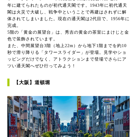
年に建てられたものが初代通天閣です。1943年に初代通天
閣は火災で大破し、戦争中ということで再建はされずに解
体されてしまいました。現在の通天閣は2代目で、1956年に
完成。
5階の「黄金の展望台」は、秀吉の黄金の茶室にまけじと金
色で装飾されています。
また、中間展望台3階（地上22m）から地下1階までを約10
秒で滑り降りる「タワースライダー」が登場。見学やショ
ッピングだけでなく、アトラクションまで登場でさらにア
ツい通天閣へぜひ行ってみよう！
【大阪】道頓堀