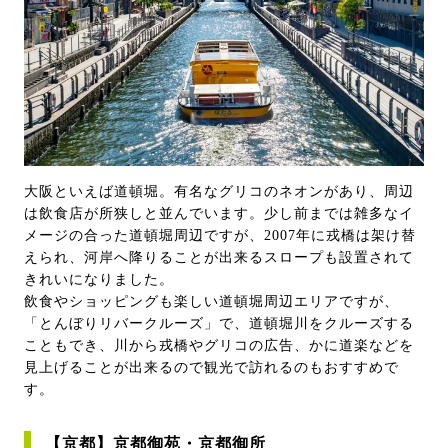
大阪といえば道頓堀。有名なグリコのネオンがあり、周辺
は飲食店が所狭しと並んでいます。少し前までは雑多なイ
メージの合った道頓堀周辺ですが、2007年に戎橋は架け替
えられ、河岸へ降りることが出来るスロープも設置されて
きれいになりました。
飲食やショッピングも楽しい道頓堀周辺エリアですが、
「とんぼりリバークルーズ」で、道頓堀川をクルーズする
こともでき、川から戎橋やグリコの広告、かに道楽などを
見上げることが出来るので観光で訪れるのもおすすめで
す。
【京都】京都御苑・京都御所