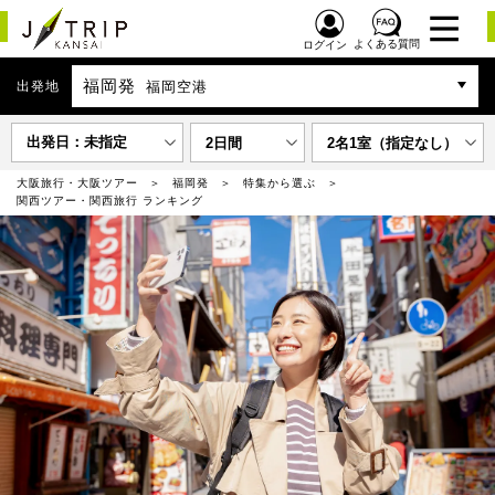
よくある質問
ログイン
福岡発
出発地
福岡空港
出発日：未指定
2日間
2名1室（指定なし）
大阪旅行・大阪ツアー
福岡発
特集から選ぶ
関西ツアー・関西旅行 ランキング