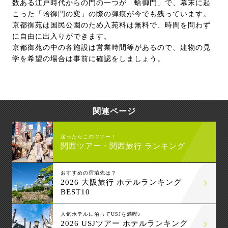
数ある江戸時代からの門の一つが「蛤御門」で、幕末に起
こった「蛤御門の変」の際の弾痕が今でも残っています。
京都御苑は国民公園のため入苑料は無料で、時間を問わず
に自由に出入りができます。
京都御苑の中の各施設は営業時間等があるので、建物の見
学を希望の場合は事前に確認をしましょう。
関連ページ
迷ったらこのツアー！
関西ツアー・関西旅行 ランキング
おすすめの宿泊先は？
2026 大阪旅行 ホテルランキング
BEST10
人気ホテルに泊ってUSJを満喫♪
2026 USJツアー ホテルランキング