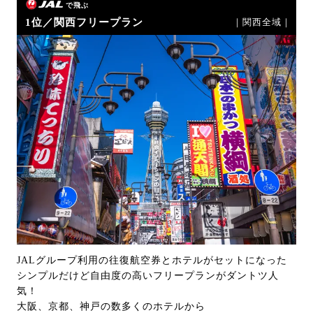
で飛ぶ
1位／関西フリープラン
｜関西全域｜
JALグループ利用の往復航空券とホテルがセットになった
シンプルだけど自由度の高いフリープランがダントツ人
気！
大阪、京都、神戸の数多くのホテルから