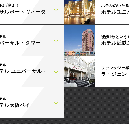
お出迎え！
ホテルのいたる
サルポートヴィータ
ホテルユニ
テル
徒歩1分という
バーサル・タワー
ホテル近鉄
テル
ファンタジー
テル ユニバーサル・
ラ・ジェン
テル
テル大阪ベイ